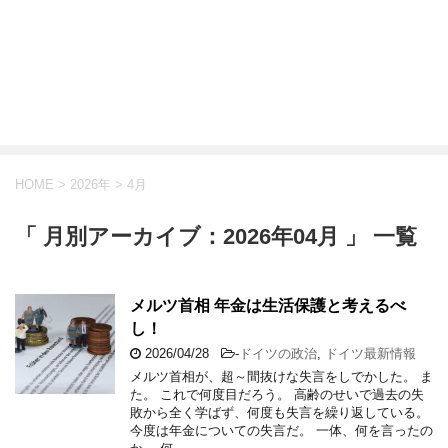
HOME
>
2026年
>
4月
「 月別アーカイブ：2026年04月 」 一覧
メルツ首相 年金は生活保護と考えるべ
し！
2026/04/28
-
ドイツの政治
,
ドイツ最新情報
メルツ首相が、超～間抜けな失言をしでかした。 ま
た。 これで何度目だろう。 高齢のせいで過去の失
敗から全く学ばず、何度も失言を繰り返している。
今度は年金についての失言だ。 一体、何を言ったの