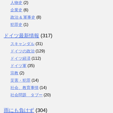
人物史
(2)
企業史
(6)
政治 & 軍事史
(8)
犯罪史
(1)
ドイツ最新情報
(317)
スキャンダル
(31)
ドイツの政治
(129)
ドイツ経済
(112)
ドイツ軍
(35)
宗教
(2)
災害・犯罪
(14)
社会、教育事情
(14)
社会問題 タブー
(20)
雨にも負けず
(304)