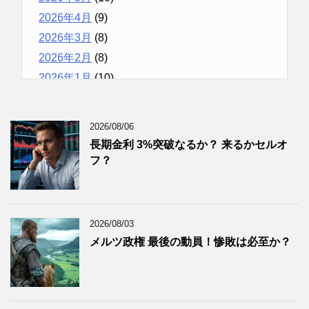
2026年4月
(9)
2026年3月
(8)
2026年2月
(8)
2026年1月
(10)
2025年12月
(9)
2025年11月
(12)
2026/08/06
2025年10月
(10)
長期金利 3%突破なるか？ 来るかセルオ
2025年9月
(9)
フ？
2025年8月
(9)
2025年7月
(8)
2025年6月
(9)
2026/08/03
2025年5月
(8)
メルツ政権 最後の動員！惨敗は必至か？
2025年4月
(9)
2025年3月
(9)
2025年2月
(8)