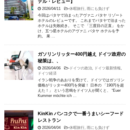
テル・レビュー】
2026/04/11
-
休暇旅行
,
雨にも負けず
今回はパタヤで泊まったアヴァニ パタヤ リゾート
ホテルのレビューです。 これまでパタヤで泊まった
ホテルは失敗続き。 そこで 「三度目の正直」 をか
け、五つ星ホテルのアヴァニ パタヤ ホテルを予
約。 果 …
ガソリンリッター400円越え ドイツ政府の
秘策は、、
2026/04/06
-
ドイツの政治
,
ドイツ最新情報
,
ドイツ経済
イラン戦争のあおりを受けて、ドイツではガソリン
価格がリッター400円を突破！ 日本の 「190円を超
えた！」 という悲鳴をドイツ人が聞くと、 “Euer
Kummer möchte ich …
KinKin バンコクで一番うまいシーフード
レストラン
2026/04/04
-
休暇旅行
,
雨にも負けず