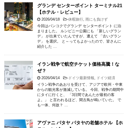
グランデ センターポイント ターミナル21
【ホテル・レビュー】
2026/04/18
-
休暇旅行
,
雨にも負けず
今回はバンコクでグランデ センターポイント に泊
まりました。 ルンピニー公園にも 「新しいグラン
デ」 が出来ていたんですが、遭えて 「古いグラン
デ」 を選択。 と～ってもよかったので、皆さんに
紹介した …
イラン戦争で航空チケット価格高騰！な
ぜ？
2026/04/14
-
ドイツ最新情報
,
ドイツ経済
イラン戦争のあおりを受けて、アジアで欧州・中東
からの観光客が激減している。 今回、戦争の期間中
にタイに行くと、 「3日間であんたが最初の客
よ。」 と言われるほど、閑古鳥が鳴いていた。 で
も一体、何故？ …
アヴァニ パタヤ パタヤの老舗ホテル 【ホ