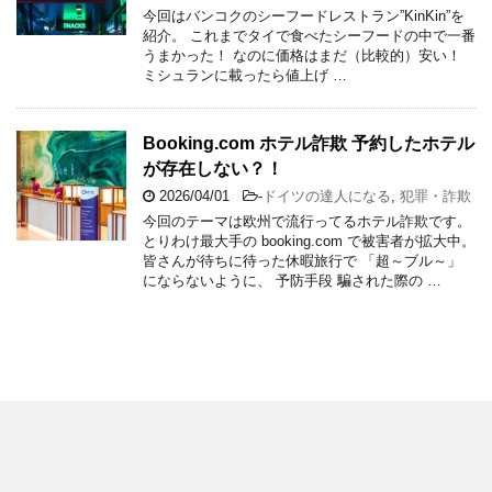
今回はバンコクのシーフードレストラン”KinKin”を
紹介。 これまでタイで食べたシーフードの中で一番
うまかった！ なのに価格はまだ（比較的）安い！
ミシュランに載ったら値上げ …
Booking.com ホテル詐欺 予約したホテル
が存在しない？！
2026/04/01
-
ドイツの達人になる
,
犯罪・詐欺
今回のテーマは欧州で流行ってるホテル詐欺です。
とりわけ最大手の booking.com で被害者が拡大中。
皆さんが待ちに待った休暇旅行で 「超～ブル～」
にならないように、 予防手段 騙された際の …