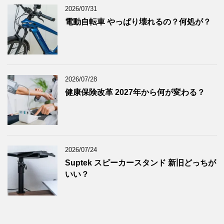
2025年1月
(8)
2026/07/31
2024年12月
(8)
電動自転車 やっぱり壊れるの？何処が？
2024年11月
(8)
2024年10月
(7)
2024年9月
(9)
2024年8月
(9)
2026/07/28
健康保険改革 2027年から何が変わる？
2024年7月
(9)
2024年6月
(7)
2024年5月
(8)
2024年4月
(8)
2026/07/24
2024年3月
(8)
Suptek スピーカースタンド 新旧どっちが
2024年2月
(8)
いい？
2024年1月
(7)
2023年12月
(9)
2023年11月
(8)
2023年10月
(7)