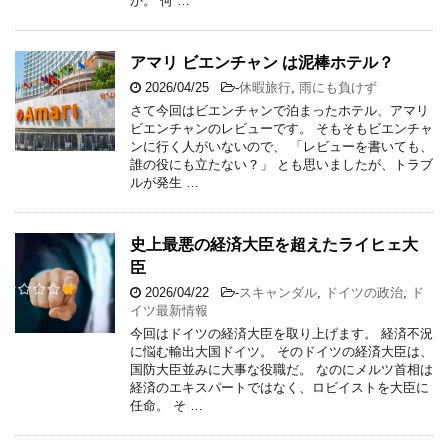
か。 何 …
アマリ ビエンチャン は泥棒ホテル？
2026/04/25
-
休暇旅行
,
雨にも負けず
さて今回はビエンチャンで泊まったホテル、アマリ
ビエンチャンのレビューです。 そもそもビエンチャ
ンに行く人がいないので、 「レビューを書いても、
誰の役にも立たない？」 とも思いましたが、トラブ
ルが発生 …
史上最悪の経済大臣を超えたライヒェ大
臣
2026/04/22
-
スキャンダル
,
ドイツの政治
,
ド
イツ最新情報
今回はドイツの経済大臣を取り上げます。 経済不況
に悩む輸出大国ドイツ。 そのドイツの経済大臣は、
国防大臣並みに大事な役職だ。 なのにメルツ首相は
経済のエキスパートではなく、ロビイストを大臣に
任命。 そ …