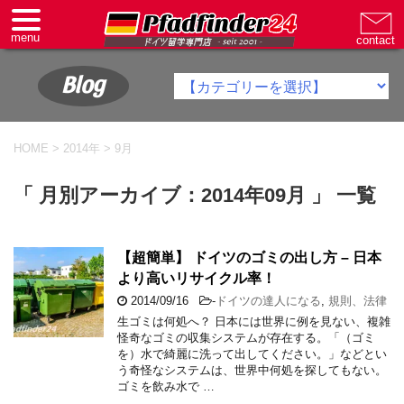
Blog
HOME
>
2014年
>
9月
「 月別アーカイブ：2014年09月 」 一覧
【超簡単】 ドイツのゴミの出し方 – 日本
より高いリサイクル率！
2014/09/16
-
ドイツの達人になる
,
規則、法律
生ゴミは何処へ？ 日本には世界に例を見ない、複雑
怪奇なゴミの収集システムが存在する。「（ゴミ
を）水で綺麗に洗って出してください。」などとい
う奇怪なシステムは、世界中何処を探してもない。
ゴミを飲み水で …