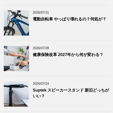
2025年7月
(8)
2025年6月
(9)
2026/07/31
2025年5月
(8)
電動自転車 やっぱり壊れるの？何処が？
2025年4月
(9)
2025年3月
(9)
2025年2月
(8)
2025年1月
(8)
2026/07/28
2024年12月
(8)
健康保険改革 2027年から何が変わる？
2024年11月
(8)
2024年10月
(7)
2024年9月
(9)
2024年8月
(9)
2026/07/24
Suptek スピーカースタンド 新旧どっちが
2024年7月
(9)
いい？
2024年6月
(7)
2024年5月
(8)
2024年4月
(8)