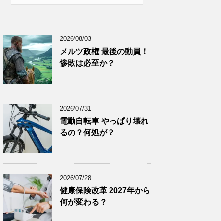
2026年1月
(10)
2025年12月
(9)
2026/08/03
2025年11月
(12)
メルツ政権 最後の動員！
2025年10月
(10)
惨敗は必至か？
2025年9月
(9)
2025年8月
(9)
2025年7月
(8)
2026/07/31
2025年6月
(9)
電動自転車 やっぱり壊れ
るの？何処が？
2025年5月
(8)
2025年4月
(9)
2025年3月
(9)
2026/07/28
2025年2月
(8)
健康保険改革 2027年から
2025年1月
(8)
何が変わる？
2024年12月
(8)