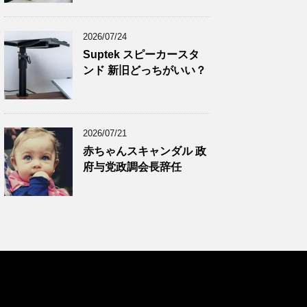
2024年11月
(8)
2024年10月
(7)
2026/07/24
2024年9月
(9)
Suptek スピーカースタ
ンド 新旧どっちがいい？
2024年8月
(9)
2024年7月
(9)
2024年6月
(7)
2026/07/21
2024年5月
(8)
赤ちゃんスキャンダル 政
2024年4月
(8)
府与党政調会長辞任
2024年3月
(8)
2024年2月
(8)
2024年1月
(7)
2023年12月
(9)
2023年11月
(8)
2023年10月
(7)
2023年9月
(9)