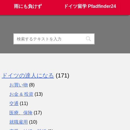
雨にも負けず
ドイツ留学 Pfadfinder24
ドイツの達人になる
(171)
お買い物
(8)
お金 & 投資
(13)
交通
(11)
医療、保険
(17)
就職雇用
(10)