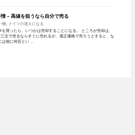
情 – 高値を狙うなら自分で売る
い物
,
ドイツの達人になる
車を買ったら、いつかは売却することになる。 ところが売却は、
束三文で売るならすぐに売れるが、適正価格で売ろうとすると、な
には他に何百とい …