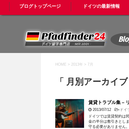
ブログトップページ
ドイツの最新情報
Blo
HOME
>
2013年
>
7月
「 月別アーカイブ：
賃貸トラブル集 – 
2013/07/12
-
ドイ
ドイツでは賃貸契約は民
金の半分は敷引きとしま
守る必要がありません。