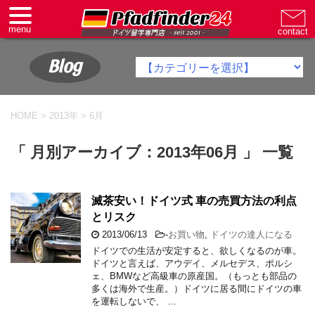
Blog
HOME
>
2013年
>
6月
「 月別アーカイブ：2013年06月 」 一覧
滅茶安い！ドイツ式 車の売買方法の利点
とリスク
2013/06/13
-
お買い物
,
ドイツの達人になる
ドイツでの生活が安定すると、欲しくなるのが車。
ドイツと言えば、アウデイ、メルセデス、ポルシ
ェ、BMWなど高級車の原産国。（もっとも部品の
多くは海外で生産。）ドイツに居る間にドイツの車
を運転しないで、 …