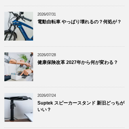
2025年7月
(8)
2025年6月
(9)
2026/07/31
2025年5月
(8)
電動自転車 やっぱり壊れるの？何処が？
2025年4月
(9)
2025年3月
(9)
2025年2月
(8)
2025年1月
(8)
2026/07/28
2024年12月
(8)
健康保険改革 2027年から何が変わる？
2024年11月
(8)
2024年10月
(7)
2024年9月
(9)
2024年8月
(9)
2026/07/24
Suptek スピーカースタンド 新旧どっちが
2024年7月
(9)
いい？
2024年6月
(7)
2024年5月
(8)
2024年4月
(8)