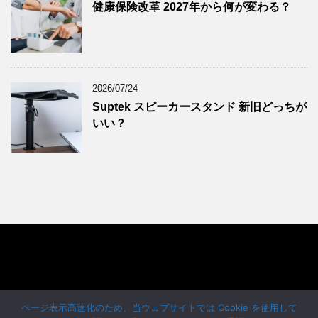
健康保険改革 2027年から何が変わる？
2024年7月
(9)
2024年6月
(7)
2024年5月
(8)
2024年4月
(8)
2026/07/24
2024年3月
(8)
Suptek スピーカースタンド 新旧どっちが
2024年2月
(8)
いい？
2024年1月
(7)
2023年12月
(9)
2023年11月
(8)
2023年10月
(7)
2023年9月
(9)
2023年8月
(6)
2023年7月
(9)
2023年6月
(8)
ドイツ留学 Pfadfinder24
2023年5月
(7)
ページ表示高速化のため、当ウェブサイトでは Cookie を使用して
- seit 2001 -
2023年4月
(9)