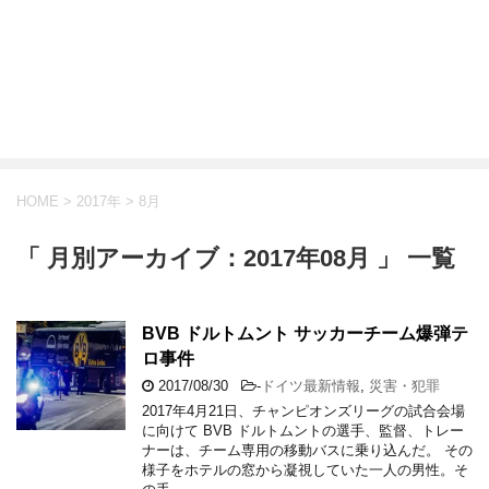
HOME
>
2017年
>
8月
「 月別アーカイブ：2017年08月 」 一覧
BVB ドルトムント サッカーチーム爆弾テ
ロ事件
2017/08/30
-
ドイツ最新情報
,
災害・犯罪
2017年4月21日、チャンピオンズリーグの試合会場
に向けて BVB ドルトムントの選手、監督、トレー
ナーは、チーム専用の移動バスに乗り込んだ。 その
様子をホテルの窓から凝視していた一人の男性。そ