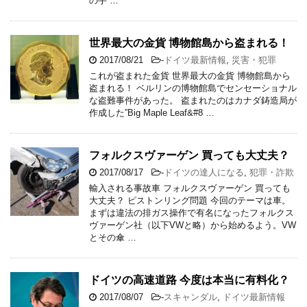
の手 …
世界最大の金貨 博物館島から盗まれる！
2017/08/21
-
ドイツ最新情報
,
災害・犯罪
これが盗まれた金貨 世界最大の金貨 博物館島から
盗まれる！ ベルリンの博物館島でセンセーショナル
な盗難事件があった。 盗まれたのはカナダ鋳造局が
作成した”Big Maple Leaf&#8 …
フォルクスヴァーゲン 買っても大丈夫？
2017/08/17
-
ドイツの達人になる
,
犯罪・詐欺
輸入される事故車 フォルクスヴァーゲン 買っても
大丈夫？ ピストンリング問題 今回のテーマは車。
まずは違法の排ガス操作で有名になったフォルクス
ヴァーゲン社（以下VWと略）から始めるよう。VW
とその傘 …
ドイツの高速道路 今度は本当に有料化？
2017/08/07
-
スキャンダル
,
ドイツ最新情報