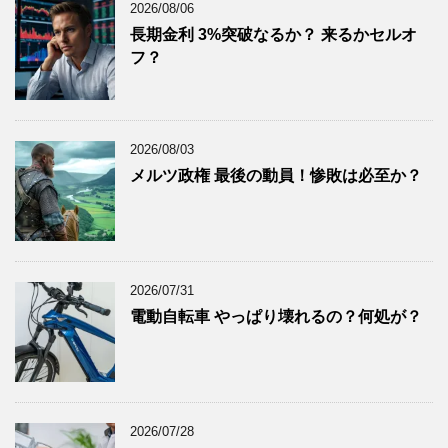
2026/08/06
2025年10月
(10)
長期金利 3%突破なるか？ 来るかセルオ
2025年9月
(9)
フ？
2025年8月
(9)
2025年7月
(8)
2025年6月
(9)
2026/08/03
2025年5月
(8)
メルツ政権 最後の動員！惨敗は必至か？
2025年4月
(9)
2025年3月
(9)
2025年2月
(8)
2025年1月
(8)
2026/07/31
2024年12月
(8)
電動自転車 やっぱり壊れるの？何処が？
2024年11月
(8)
2024年10月
(7)
2024年9月
(9)
2024年8月
(9)
2026/07/28