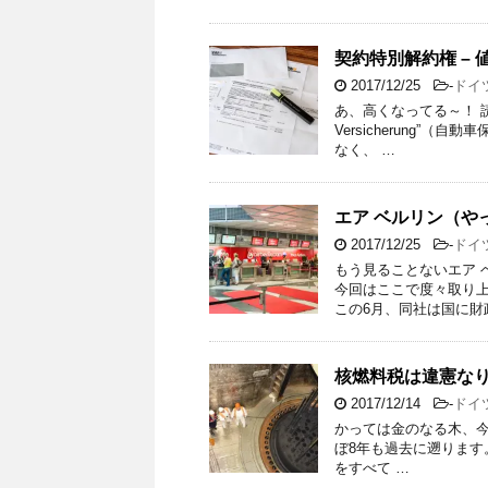
契約特別解約権 –
2017/12/25
-
ドイ
あ、高くなってる～！ 読
Versicherung
なく、 …
エア ベルリン（や
2017/12/25
-
ドイ
もう見ることないエア 
今回はここで度々取り上
この6月、同社は国に財
核燃料税は違憲な
2017/12/14
-
ドイ
かっては金のなる木、今ややっ
ぼ8年も過去に遡ります
をすべて …