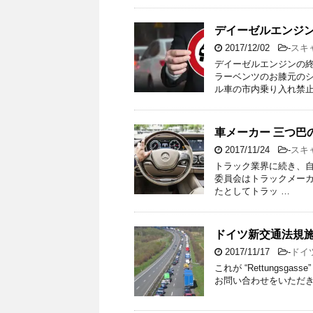
デイーゼルエンジン
2017/12/02
-
スキ
デイーゼルエンジンの終
ラーベンツのお膝元の
ル車の市内乗り入れ禁止
車メーカー 三つ巴
2017/11/24
-
スキ
トラック業界に続き、自動
委員会はトラックメーカ
たとしてトラッ …
ドイツ新交通法規施行
2017/11/17
-
ドイ
これが “Rettungs
お問い合わせをいただき