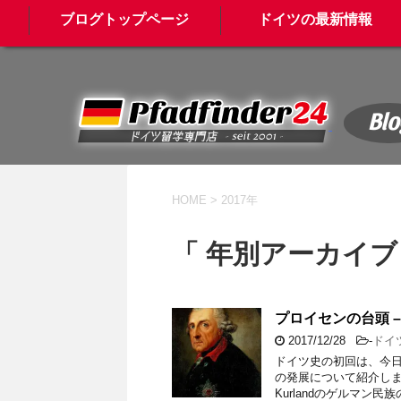
ブログトップページ
ドイツの最新情報
Blo
HOME
>
2017年
「 年別アーカイブ：
プロイセンの台頭 –
2017/12/28
-
ドイ
ドイツ史の初回は、今
の発展について紹介しま
Kurlandのゲルマン民