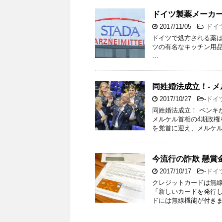
ドイツ製薬メーカー
2017/11/05
-
ドイ
ドイツで処方される薬は
ツの有名なキッチン用品メ
…
同姓婚法成立！- 
2017/10/27
-
ドイ
同姓婚法成立！ ペンキ
メルケル首相の4期政権
を党首に迎え、メルケル
今流行の詐欺 懸賞
2017/10/17
-
ドイ
クレジットカードは無線
「新しいカードを発行
ドには無線機能が付きま