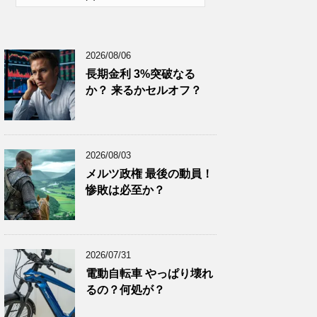
2026年1月
(10)
2025年12月
(9)
2026/08/06
2025年11月
(12)
長期金利 3%突破なる
2025年10月
(10)
か？ 来るかセルオフ？
2025年9月
(9)
2025年8月
(9)
2025年7月
(8)
2026/08/03
2025年6月
(9)
メルツ政権 最後の動員！
惨敗は必至か？
2025年5月
(8)
2025年4月
(9)
2025年3月
(9)
2026/07/31
2025年2月
(8)
電動自転車 やっぱり壊れ
2025年1月
(8)
るの？何処が？
2024年12月
(8)