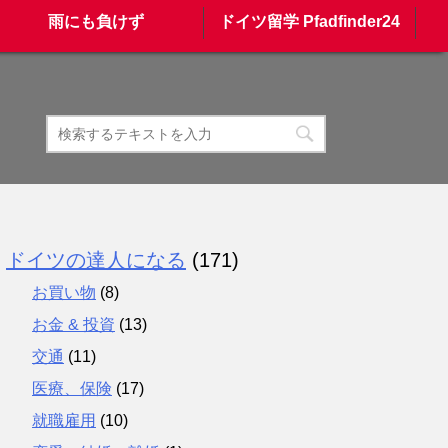
雨にも負けず
ドイツ留学 Pfadfinder24
ドイツの達人になる
(171)
お買い物
(8)
お金 & 投資
(13)
交通
(11)
医療、保険
(17)
就職雇用
(10)