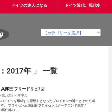
ドイツの達人になる
ドイツ近代、現代史
g
2017年 」 一覧
 兵隊王 フリードリヒ1世
ツ史
,
政治 & 軍事史
日のドイツを形成する原動力となったプロイセンの誕生とその初期
す。 プロイセン王国誕生 プロイセンはクーアランド地方 /
族の居住地の …