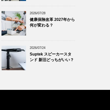
2024年11月
(8)
2024年10月
(7)
2026/07/28
2024年9月
(9)
健康保険改革 2027年から
何が変わる？
2024年8月
(9)
2024年7月
(9)
2024年6月
(7)
2026/07/24
2024年5月
(8)
Suptek スピーカースタ
2024年4月
(8)
ンド 新旧どっちがいい？
2024年3月
(8)
2024年2月
(8)
2024年1月
(7)
2023年12月
(9)
2023年11月
(8)
2023年10月
(7)
2023年9月
(9)