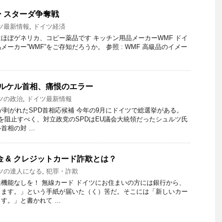
 スターダ争奪戦
ツ最新情報
,
ドイツ経済
ほぼゲネリカ、コピー薬品です キッチン用品メーカーWMF ドイ
ーカー”WMF”をご存知だろうか。 参照 : WMF 高級品のイメー
メルケル首相、痛恨のエラー
ツの政治
,
ドイツ最新情報
が剥がれたSPD首相応候補 今年の9月にドイツで総選挙がある。
を阻止すべく、対立政党のSPDはEU議会大統領だったシュルツ氏
首相の対 …
金 & クレジットカード詐欺とは？
ツの達人になる
,
犯罪・詐欺
機能なしを！ 無線カード ドイツにお住まいの方には銀行から、
します。」という手紙が届いた（く）筈だ。そこには「新しいカー
す。」と書かれて …