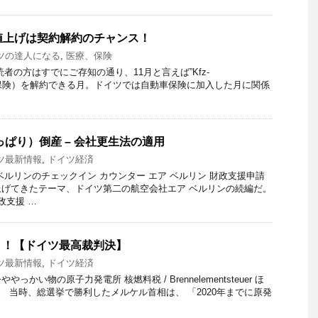
 値上げは契約解約のチャンス！
ツの達人になる
,
医療、保険
者の方はすでにご存知の通り、11月と言えば”Kfz-
”（自動車保険）を解約できる月。ドイツでは自動車保険に加入した月に関係
っぱり）倒産 – 会社更生法の適用
ツ最新情報
,
ドイツ経済
ベルリンのチェックイン カウンター エア ベルリン 財政支援申請
げてきたテーマ、ドイツ第二の航空会社エア ベルリンの続編だ。
政支援 …
り！【ドイツ最高裁判決】
ツ最新情報
,
ドイツ経済
かい物の原子力発電所 核燃料税 / Brennelementsteuer ほ
。 当時、総選挙で勝利したメルケル首相は、 「2020年までに原発