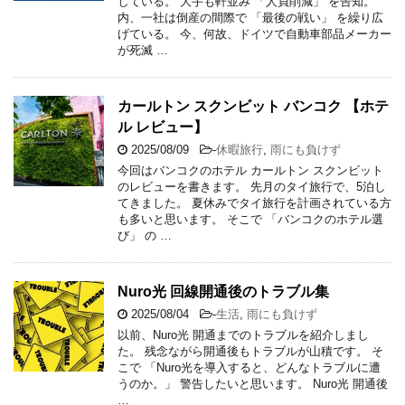
している。 大手も軒並み 「人員削減」 を告知。
内、一社は倒産の間際で 「最後の戦い」 を繰り広
げている。 今、何故、ドイツで自動車部品メーカー
が死滅 …
カールトン スクンビット バンコク 【ホテ
ル レビュー】
2025/08/09
-
休暇旅行
,
雨にも負けず
今回はバンコクのホテル カールトン スクンビット
のレビューを書きます。 先月のタイ旅行で、5泊し
てきました。 夏休みでタイ旅行を計画されている方
も多いと思います。 そこで 「バンコクのホテル選
び」 の …
Nuro光 回線開通後のトラブル集
2025/08/04
-
生活
,
雨にも負けず
以前、Nuro光 開通までのトラブルを紹介しまし
た。 残念ながら開通後もトラブルが山積です。 そ
こで 「Nuro光を導入すると、どんなトラブルに遭
うのか。」 警告したいと思います。 Nuro光 開通後
…