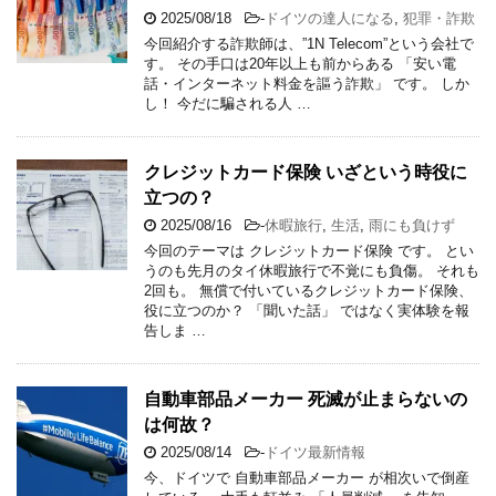
2025/08/18
-
ドイツの達人になる
,
犯罪・詐欺
今回紹介する詐欺師は、”1N Telecom”という会社で
す。 その手口は20年以上も前からある 「安い電
話・インターネット料金を謳う詐欺」 です。 しか
し！ 今だに騙される人 …
クレジットカード保険 いざという時役に
立つの？
2025/08/16
-
休暇旅行
,
生活
,
雨にも負けず
今回のテーマは クレジットカード保険 です。 とい
うのも先月のタイ休暇旅行で不覚にも負傷。 それも
2回も。 無償で付いているクレジットカード保険、
役に立つのか？ 「聞いた話」 ではなく実体験を報
告しま …
自動車部品メーカー 死滅が止まらないの
は何故？
2025/08/14
-
ドイツ最新情報
今、ドイツで 自動車部品メーカー が相次いで倒産