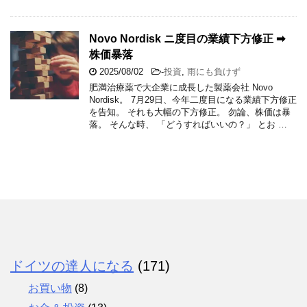
Novo Nordisk ニ度目の業績下方修正 ➡
株価暴落
2025/08/02
-
投資
,
雨にも負けず
肥満治療薬で大企業に成長した製薬会社 Novo
Nordisk。 7月29日、今年二度目になる業績下方修正
を告知。 それも大幅の下方修正。 勿論、株価は暴
落。 そんな時、 「どうすればいいの？」 とお …
ドイツの達人になる
(171)
お買い物
(8)