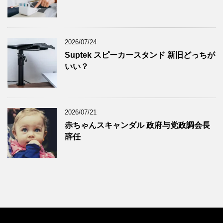
2024年10月
(7)
2024年9月
(9)
2024年8月
(9)
2026/07/24
Suptek スピーカースタンド 新旧どっちが
2024年7月
(9)
いい？
2024年6月
(7)
2024年5月
(8)
2024年4月
(8)
2026/07/21
2024年3月
(8)
赤ちゃんスキャンダル 政府与党政調会長
2024年2月
(8)
辞任
2024年1月
(7)
2023年12月
(9)
2023年11月
(8)
2023年10月
(7)
2023年9月
(9)
2023年8月
(6)