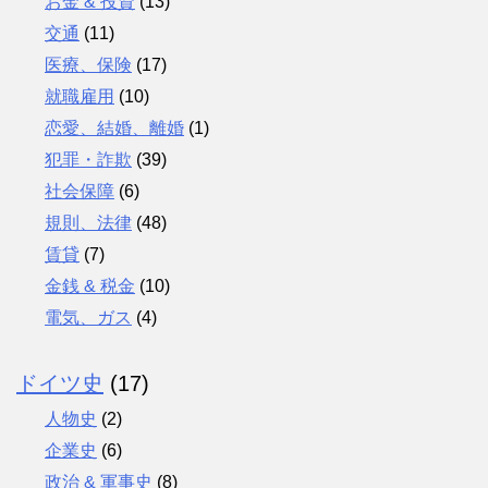
お金 & 投資
(13)
交通
(11)
医療、保険
(17)
就職雇用
(10)
恋愛、結婚、離婚
(1)
犯罪・詐欺
(39)
社会保障
(6)
規則、法律
(48)
賃貸
(7)
金銭 & 税金
(10)
電気、ガス
(4)
ドイツ史
(17)
人物史
(2)
企業史
(6)
政治 & 軍事史
(8)