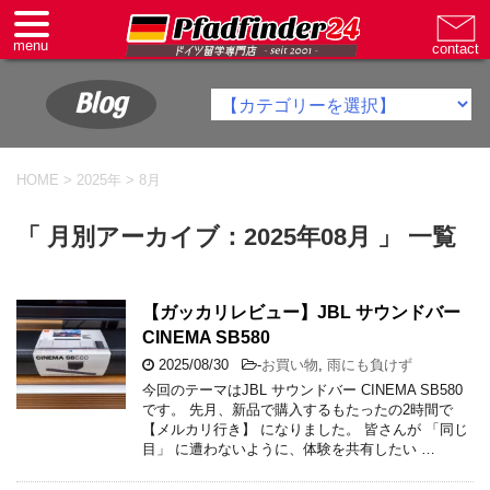
Blog
HOME
>
2025年
>
8月
「 月別アーカイブ：2025年08月 」 一覧
【ガッカリレビュー】JBL サウンドバー
CINEMA SB580
2025/08/30
-
お買い物
,
雨にも負けず
今回のテーマはJBL サウンドバー CINEMA SB580
です。 先月、新品で購入するもたったの2時間で
【メルカリ行き】 になりました。 皆さんが 「同じ
目」 に遭わないように、体験を共有したい …