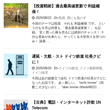
【投資戦術】過去最高値更新で 利益確
保！
2025/08/23
-
投資
,
雨にも負けず
今回のテーマは投資、それも 利益確保 です。 とい
うのも今月は何度も 「過去最高値更新！」 を記
録。 安く買った株を売るには絶好のチャンス！ 十
分な資金が出来たら、やってくる大安売りを待つの
み！ 諸葛 …
遅延・欠航・スト ドイツ鉄道 社長クビ
に！
2025/08/20
-
ドイツの政治
,
ドイツ最新情報
,
ドイツ経済
今回はあの超腹立つ会社 ドイツ鉄道の社長がクビに
なったお話です。 あ～嬉しい。 ”nicht immer”（回
数こそ少ないが）、 “aber immer öfter&#8221 …
【古典】電話・インターネット詐欺 1N
Telecom