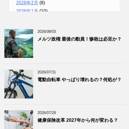
2026年2月
(8)
2026年1月
(10)
2025年12月
(9)
2025年11月
(12)
2026/08/03
2025年10月
(10)
メルツ政権 最後の動員！惨敗は必至か？
2025年9月
(9)
2025年8月
(9)
2025年7月
(8)
2025年6月
(9)
2026/07/31
2025年5月
(8)
電動自転車 やっぱり壊れるの？何処が？
2025年4月
(9)
2025年3月
(9)
2025年2月
(8)
2025年1月
(8)
2026/07/28
2024年12月
(8)
健康保険改革 2027年から何が変わる？
2024年11月
(8)