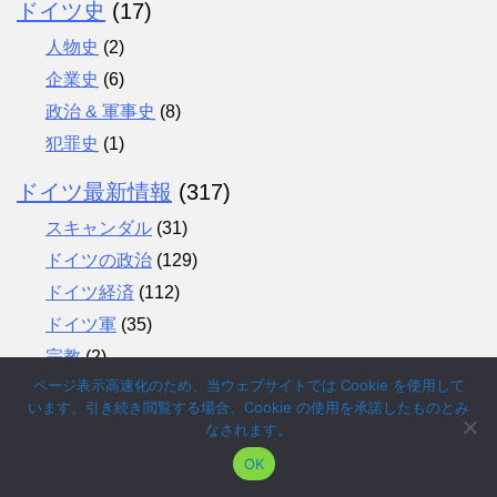
ドイツ史
(17)
人物史
(2)
企業史
(6)
政治 & 軍事史
(8)
犯罪史
(1)
ドイツ最新情報
(317)
スキャンダル
(31)
ドイツの政治
(129)
ドイツ経済
(112)
ドイツ軍
(35)
宗教
(2)
ページ表示高速化のため、当ウェブサイトでは Cookie を使用して
災害・犯罪
(14)
います。引き続き閲覧する場合、Cookie の使用を承諾したものとみ
社会、教育事情
(14)
なされます。
社会問題 タブー
(20)
OK