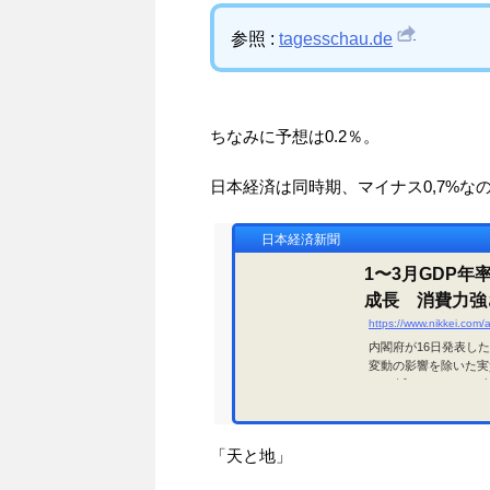
参照 :
tagesschau.de
ちなみに予想は0.2％。
日本経済は同時期、マイナス0,7%な
日本経済新聞
1〜3月GDP年
成長 消費力強さ
https://www.nikkei.c
内閣府が16日発表し
変動の影響を除いた実
0.7%減だった。20
となった。物価高によ
前にまとめた民間予測
分以上を占める個人消費
「天と地」