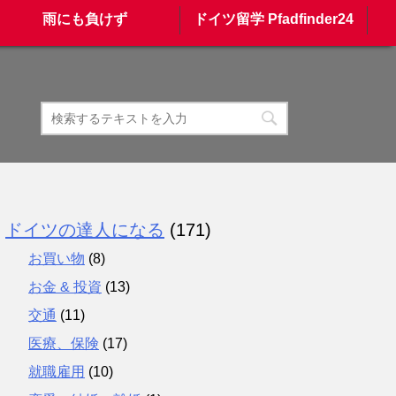
雨にも負けず
ドイツ留学 Pfadfinder24
ドイツの達人になる
(171)
お買い物
(8)
お金 & 投資
(13)
交通
(11)
医療、保険
(17)
就職雇用
(10)