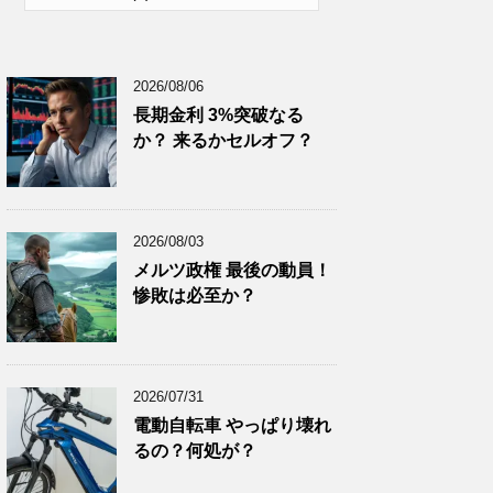
2026年1月
(10)
2025年12月
(9)
2026/08/06
2025年11月
(12)
長期金利 3%突破なる
2025年10月
(10)
か？ 来るかセルオフ？
2025年9月
(9)
2025年8月
(9)
2025年7月
(8)
2026/08/03
2025年6月
(9)
メルツ政権 最後の動員！
惨敗は必至か？
2025年5月
(8)
2025年4月
(9)
2025年3月
(9)
2026/07/31
2025年2月
(8)
電動自転車 やっぱり壊れ
2025年1月
(8)
るの？何処が？
2024年12月
(8)