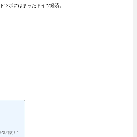
ドツボにはまったドイツ経済。
景気回復！?