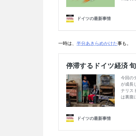
一時は、
半分あきらめかけた
事も。