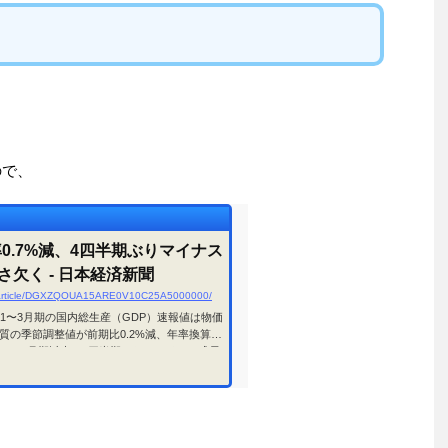
ので、
率0.7%減、4四半期ぶりマイナス
欠く - 日本経済新聞
om/article/DGXZQOUA15ARE0V10C25A5000000/
た1〜3月期の国内総生産（GDP）速報値は物価
質の季節調整値が前期比0.2%減、年率換算で
24年1〜3月期以来、4四半期ぶりのマイナス成長
って個人消費が力強さに欠けた。QUICKが事
の中心値の年率0.2%減を下回った。GDPの半
は1〜3月期は前期比0.04%増でほぼ横ば