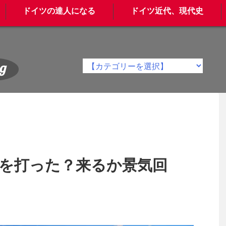
ドイツの達人になる
ドイツ近代、現代史
g
底を打った？来るか景気回