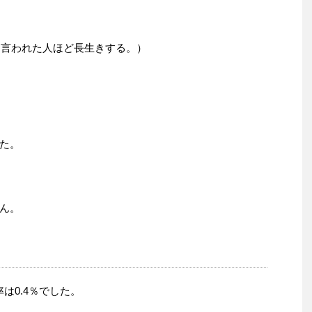
”（先がないと言われた人ほど長生きする。）
た。
ん。
率は0.4％でした。