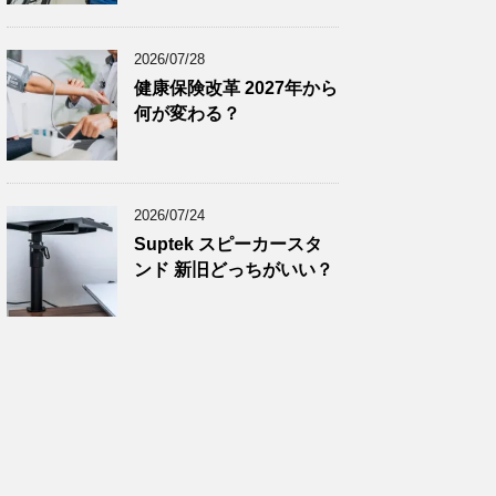
2024年11月
(8)
2024年10月
(7)
2026/07/28
2024年9月
(9)
健康保険改革 2027年から
何が変わる？
2024年8月
(9)
2024年7月
(9)
2024年6月
(7)
2026/07/24
2024年5月
(8)
Suptek スピーカースタ
2024年4月
(8)
ンド 新旧どっちがいい？
2024年3月
(8)
2024年2月
(8)
2024年1月
(7)
2023年12月
(9)
2023年11月
(8)
2023年10月
(7)
2023年9月
(9)