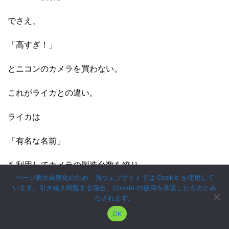
でさえ、
「高すぎ！」
とニコンのカメラを買わない。
これがライカとの違い。
ライカは
「有名な名前」
を利用してカメラの製造台数を絞り、
ページ表示高速化のため、当ウェブサイトでは Cookie を使用して
います。引き続き閲覧する場合、Cookie の使用を承諾したものとみ
「高級路線」
なされます。
で行くことにしたんです。
OK