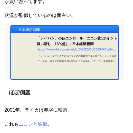
が買い漁ってます。
状況が酷似しているのは面白い。
日本経済新聞
「レイバン」の仏エシロール、ニコン株1ポイント
買い増し 18%超に - 日本経済新聞
https://www.nikkei.com/article/DGXZQOUC065V60W6A400C2000000/
「レイバン」などを手がけるフランスの眼鏡大手エシロール・ルックスオ
ティカが、ニコンの株式を買い増したことが6日、分かった。保有比率は1
8.59%となり、3月下旬時点から1ポイント上昇した。エシロールが同日付
で関東財務局に変更報告書を提出した。同社は2024年にニコン株を5.10%
超保有していることが明らかになり、25年10月に筆頭株主となった。保有
目的は「長期純
ほぼ倒産
2001年、ライカは赤字に転落。
これも
ニコンと酷似
。