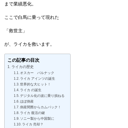
まで業績悪化。
ここで白馬に乗って現れた
「救世主」
が、ライカを救います。
この記事の目次
ライカの歴史
オスカー バルナック
ライカ アインツの誕生
世界的な大ヒット！
ライカ の誕生
デジタル化の波に乗り損ねる
ほぼ倒産
倒産間際からカムバック！
ライカ 復活の鍵
ソニー製から中国製に
ライカ 売却？