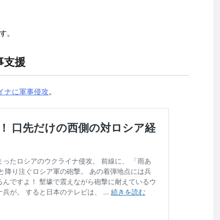
す。
事支援
イナに軍事侵攻
。