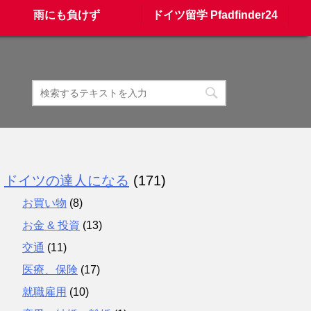
雨にも負けず
ドイツ留学 Pfadfinder24
ドイツの達人になる
(171)
お買い物
(8)
お金 & 投資
(13)
交通
(11)
医療、保険
(17)
就職雇用
(10)