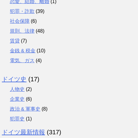
恋愛、結婚、離婚
(1)
犯罪・詐欺
(39)
社会保障
(6)
規則、法律
(48)
賃貸
(7)
金銭 & 税金
(10)
電気、ガス
(4)
ドイツ史
(17)
人物史
(2)
企業史
(6)
政治 & 軍事史
(8)
犯罪史
(1)
ドイツ最新情報
(317)