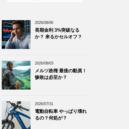
2026年1月
(10)
2025年12月
(9)
2026/08/06
2025年11月
(12)
長期金利 3%突破なる
2025年10月
(10)
か？ 来るかセルオフ？
2025年9月
(9)
2025年8月
(9)
2025年7月
(8)
2026/08/03
2025年6月
(9)
メルツ政権 最後の動員！
惨敗は必至か？
2025年5月
(8)
2025年4月
(9)
2025年3月
(9)
2026/07/31
2025年2月
(8)
電動自転車 やっぱり壊れ
2025年1月
(8)
るの？何処が？
2024年12月
(8)