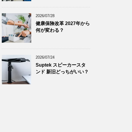
2024年11月
(8)
2024年10月
(7)
2026/07/28
2024年9月
(9)
健康保険改革 2027年から
何が変わる？
2024年8月
(9)
2024年7月
(9)
2024年6月
(7)
2026/07/24
2024年5月
(8)
Suptek スピーカースタ
2024年4月
(8)
ンド 新旧どっちがいい？
2024年3月
(8)
2024年2月
(8)
2024年1月
(7)
2023年12月
(9)
2023年11月
(8)
2023年10月
(7)
2023年9月
(9)