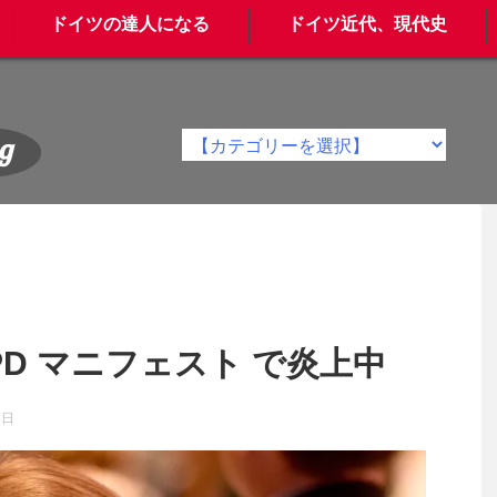
ドイツの達人になる
ドイツ近代、現代史
g
PD マニフェスト で炎上中
8日