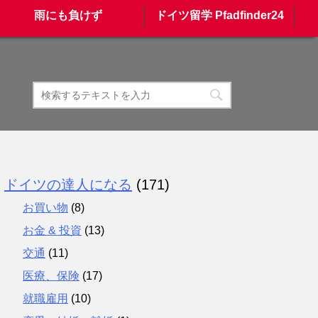
雨にも負けず
ドイツ留学 Pfadfinder24
ドイツの達人になる
(171)
お買い物
(8)
お金 & 投資
(13)
交通
(11)
医療、保険
(17)
就職雇用
(10)