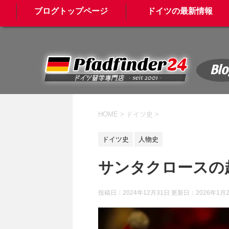
ブログトップページ
ドイツの最新情報
Blo
HOME
>
ドイツ史
>
ドイツ史
人物史
サンタクロースの
投稿日：2024年12月31日 更新日：
2026年1月