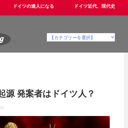
ドイツの達人になる
ドイツ近代、現代史
g
起源 発案者はドイツ人？
2日