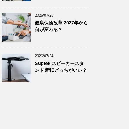
2024年11月
(8)
2024年10月
(7)
2026/07/28
2024年9月
(9)
健康保険改革 2027年から
何が変わる？
2024年8月
(9)
2024年7月
(9)
2024年6月
(7)
2026/07/24
2024年5月
(8)
Suptek スピーカースタ
2024年4月
(8)
ンド 新旧どっちがいい？
2024年3月
(8)
2024年2月
(8)
2024年1月
(7)
2023年12月
(9)
2023年11月
(8)
2023年10月
(7)
2023年9月
(9)