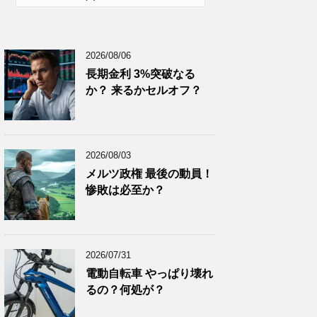
2026年1月
(10)
2025年12月
(9)
2026/08/06
2025年11月
(12)
長期金利 3%突破なる
2025年10月
(10)
か？ 来るかセルオフ？
2025年9月
(9)
2025年8月
(9)
2025年7月
(8)
2026/08/03
2025年6月
(9)
メルツ政権 最後の動員！
惨敗は必至か？
2025年5月
(8)
2025年4月
(9)
2025年3月
(9)
2026/07/31
2025年2月
(8)
電動自転車 やっぱり壊れ
2025年1月
(8)
るの？何処が？
2024年12月
(8)