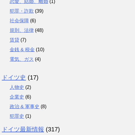
恋愛、結婚、離婚
(1)
犯罪・詐欺
(39)
社会保障
(6)
規則、法律
(48)
賃貸
(7)
金銭 & 税金
(10)
電気、ガス
(4)
ドイツ史
(17)
人物史
(2)
企業史
(6)
政治 & 軍事史
(8)
犯罪史
(1)
ドイツ最新情報
(317)