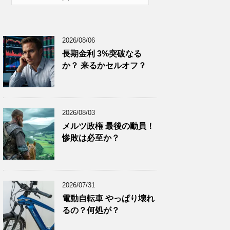
2026年1月
(10)
2025年12月
(9)
2026/08/06
2025年11月
(12)
長期金利 3%突破なる
2025年10月
(10)
か？ 来るかセルオフ？
2025年9月
(9)
2025年8月
(9)
2025年7月
(8)
2026/08/03
2025年6月
(9)
メルツ政権 最後の動員！
惨敗は必至か？
2025年5月
(8)
2025年4月
(9)
2025年3月
(9)
2026/07/31
2025年2月
(8)
電動自転車 やっぱり壊れ
2025年1月
(8)
るの？何処が？
2024年12月
(8)