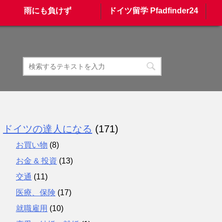
雨にも負けず
ドイツ留学 Pfadfinder24
ドイツの達人になる
(171)
お買い物
(8)
お金 & 投資
(13)
交通
(11)
医療、保険
(17)
就職雇用
(10)