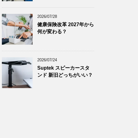
2024年11月
(8)
2024年10月
(7)
2026/07/28
2024年9月
(9)
健康保険改革 2027年から
何が変わる？
2024年8月
(9)
2024年7月
(9)
2024年6月
(7)
2026/07/24
2024年5月
(8)
Suptek スピーカースタ
2024年4月
(8)
ンド 新旧どっちがいい？
2024年3月
(8)
2024年2月
(8)
2024年1月
(7)
2023年12月
(9)
2023年11月
(8)
2023年10月
(7)
2023年9月
(9)