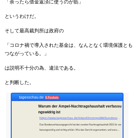
「余ったら借金返済に使うのが筋」
というわけだ。
そして最高裁判所は政府の
「コロナ禍で導入された基金は、なんとなく環境保護とも
つながっている。」
は説明不十分の為、違法である。
と判断した。
tagesschau.de
8 Pockets
Warum der Ampel-Nachtragshaushalt verfassu
ngswidrig ist
https://www.tagesschau.de/inland/innenpolitik/bundesverfassungsgericht-nachtragshaushalt-102.html
Das Bundesverfassungsgericht hat den zweiten Nachtragshaushalt 2021 für ver
fassungswidrig und nichtig erklärt. Wie das Gericht argumentiert, und warum d
as Urteil wegweisend sein könnte. Von Klaus Hempel.