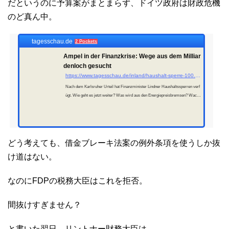
だというのに予算案がまとまらず、ドイツ政府は財政危機
のど真ん中。
tagesschau.de
2 Pockets
Ampel in der Finanzkrise: Wege aus dem Milliar
denloch gesucht
https://www.tagesschau.de/inland/haushalt-sperre-100.html
Nach dem Karlsruher Urteil hat Finanzminister Lindner Haushaltssperren verf
ügt. Wie geht es jetzt weiter? Was wird aus den Energiepreisbremsen? Wacke
lt die Schuldenbremse? Dazu hat der Bundestag Experten befragt. Von H.-J. Vi
ew...
どう考えても、借金ブレーキ法案の例外条項を使うしか抜
け道はない。
なのにFDPの税務大臣はこれを拒否。
間抜けすぎません？
と書いた翌日、リントナー財務大臣は