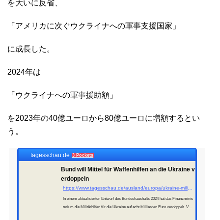
を大いに反省、
「アメリカに次ぐウクライナへの軍事支援国家」
に成長した。
2024年は
「ウクライナへの軍事援助額」
を2023年の40億ユーロから80億ユーロに増額するとい
う。
tagesschau.de
3 Pockets
Bund will Mittel für Waffenhilfen an die Ukraine v
erdoppeln
https://www.tagesschau.de/ausland/europa/ukraine-militaerhilfe-100.html
In einem aktualisierten Entwurf des Bundeshaushalts 2024 hat das Finanzminis
terium die Militärhilfen für die Ukraine auf acht Milliarden Euro verdoppelt. Vert
eidigungsminister Pistorius bestätigte das Vorhaben.