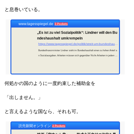
と息巻いている。
www.tagesspiegel.de
3 Pockets
„Es ist zu viel Sozialpolitik“: Lindner will den Bu
ndeshaushalt umkrempeln
https://www.tagesspiegel.de/politik/streit-um-bundeshaushalt-lindner-will-sozialausgaben-reduzieren-10707007.html
Bundesfinanzminister Lindner sieht im Bundeshaushalt einen zu hohen Anteil a
n Sozialausgaben. Arbeiten müssen sich gegenüber Nicht-Arbeiten in jedem Fa
ll lohnen.
何処かの国のように一度約束した補助金を
「出しません。」
と言えるような国なら、それも可。
読売新聞オンライン
2 Pockets