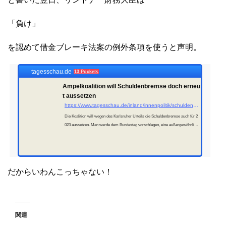
「負け」
を認めて借金ブレーキ法案の例外条項を使うと声明。
tagesschau.de
13 Pockets
Ampelkoalition will Schuldenbremse doch erneu
t aussetzen
https://www.tagesschau.de/inland/innenpolitik/schuldenbremse-lindner-100.html
Die Koalition will wegen des Karlsruher Urteils die Schuldenbremse auch für 2
023 aussetzen. Man werde dem Bundestag vorschlagen, eine außergewöhnlich
e Notlage zu beschließen, erklärte Finanzminister Lindner.
だからいわんこっちゃない！
関連