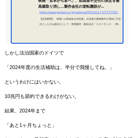
映画「宮本から君へ」、助成金不交付の決定を最
高裁取り消し…製作会社の逆転勝訴が...
https://www.yomiuri.co.jp/national/20231117-OYT1T50174/
【読売新聞】 映画への助成金を内定後、出演者の薬物事件を理由に不交
付としたのは違法だとして、映画製作・配給会社「スターサンズ」（東
京）が独立行政法人「日本芸術文化振興会」（同）に不交付決定の取り消
しを求めた訴訟の上告審判決が１...
しかし法治国家のドイツで
「2024年度の生活補助は、半分で我慢してね。」
というわけにはいかない。
10兆円も節約できるわけがない。
結果、2024年まで
「あと1ヶ月ちょっと」