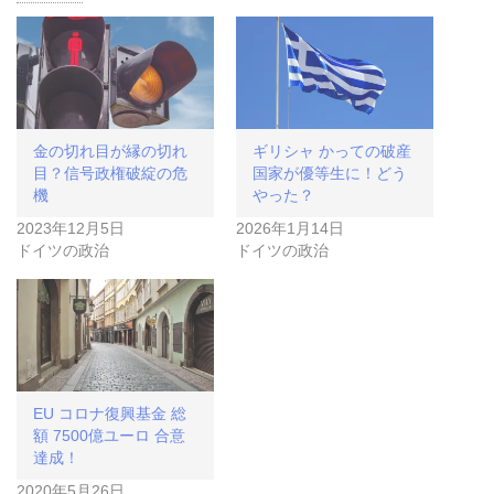
金の切れ目が縁の切れ
ギリシャ かっての破産
目？信号政権破綻の危
国家が優等生に！どう
機
やった？
2023年12月5日
2026年1月14日
ドイツの政治
ドイツの政治
EU コロナ復興基金 総
額 7500億ユーロ 合意
達成！
2020年5月26日