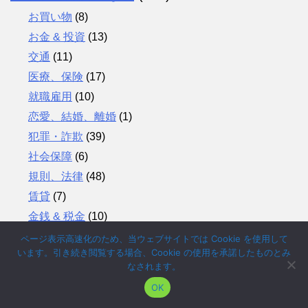
お買い物
(8)
お金 & 投資
(13)
交通
(11)
医療、保険
(17)
就職雇用
(10)
恋愛、結婚、離婚
(1)
犯罪・詐欺
(39)
社会保障
(6)
規則、法律
(48)
賃貸
(7)
金銭 & 税金
(10)
電気、ガス
(4)
ページ表示高速化のため、当ウェブサイトでは Cookie を使用して
います。引き続き閲覧する場合、Cookie の使用を承諾したものとみ
なされます。
ドイツ史
(17)
OK
人物史
(2)