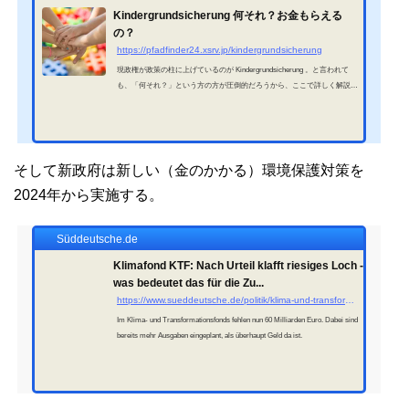
Kindergrundsicherung 何それ？お金もらえる
の？
https://pfadfinder24.xsrv.jp/kindergrundsicherung
現政権が政策の柱に上げているのが Kindergrundsicherung 。と言われて
も、「何それ？」という方の方が圧倒的だろうから、ここで詳しく解説し
ておこう。Kindergrundsicherung 何それ？お金もらえるの？現ドイツ政府
は、 SPD /社会民主党（赤） FDP / 自由民主党（黄） Grünen / 緑の党
（緑）からなる連立政権の為、"Ampelkoalition"（信号政権）と呼ばれてい
る。その信号政権は連立協定書にて"Kindergrundsicherung"の導入に同意・
署名をした。参照 : Kindergrundsicherung導入の裏にある考えその"Kinder
そして新政府は新しい（金のかかる）環境保護対策を
g...
2024年から実施する。
Süddeutsche.de
Klimafond KTF: Nach Urteil klafft riesiges Loch -
was bedeutet das für die Zu...
https://www.sueddeutsche.de/politik/klima-und-transformationsfonds-energiewende-christian-lindner-robert-habeck-urteil-haushalt-1.6304105
Im Klima- und Transformationsfonds fehlen nun 60 Milliarden Euro. Dabei sind
bereits mehr Ausgaben eingeplant, als überhaupt Geld da ist.