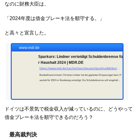
なのに財務大臣は、
「2024年度は借金ブレーキ法を順守する。」
と高々と宣言した。
www.mdr.de
Sparkurs: Lindner verteidigt Schuldenbremse fü
r Haushalt 2024 | MDR.DE
https://www.mdr.de/nachrichten/deutschland/politik/lindner-bundestag-schulden-haushalt-finanzen-100.html
Bundesfinanzminister Christian Lindner hat die geplanten Einsparungen beim H
aushalt für 2024 im Bundestag verteidigt. Die Schuldenbremse soll eingehalten
werden.
ドイツは不景気で税金収入が減っているのに、どうやって
借金ブレーキ法を順守できるのだろう？
最高裁判決