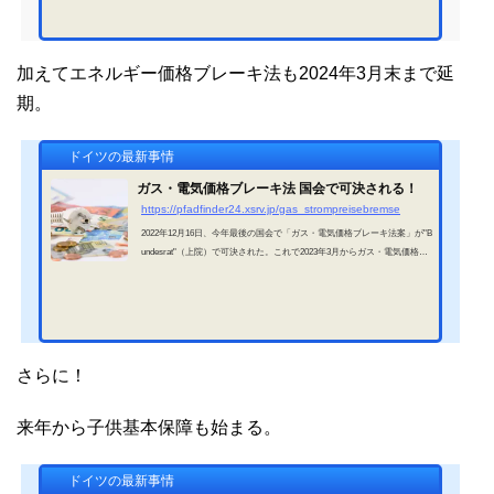
加えてエネルギー価格ブレーキ法も2024年3月末まで延
期。
ドイツの最新事情
ガス・電気価格ブレーキ法 国会で可決される！
https://pfadfinder24.xsrv.jp/gas_strompreisebremse
2022年12月16日、今年最後の国会で「ガス・電気価格ブレーキ法案」が"B
undesrat"（上院）で可決された。これで2023年3月からガス・電気価格ブ
レーキ法が施行され、家庭や企業を助けることになる。なのに、ドイツ語
を解しないため、「何処かに申請する必要あるの？」とお悩みの方のため
に、わかりやすく解説しておきます。ガス・電気価格ブレーキ法わざわざ
解説するまでもないと思いますが、ドイツではプーチンの戦争でガス価格
が3倍に！ドイツではガス価格と電気価格は「連動制」を取っているの
で、電気価格も3倍に。もっと...
さらに！
来年から子供基本保障も始まる。
ドイツの最新事情