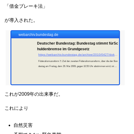
「借金ブレーキ法」
が導入された。
webarchiv.bundestag.de
Deutscher Bundestag: Bundestag stimmt fürSc
huldenbremse im Grundgesetz
https://webarchiv.bundestag.de/archive/2010/0427/dokumente/textarchiv/2009/24572764_kw22_foedkom_sp/index.html
Föderalismusreform !!: Ziel der zweiten Föderalismusreform, über die der Bun
destag am Freitag, dem 29. Mai 2009, gegen 10.55 Uhr abstimmen wird, ist die
Neuregelung der Finanzbeziehungen zwischen Bund und Lä...
これが2009年の出来事だ。
これにより
自然災害