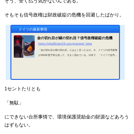
そう、全く払う気がないんである。
そもそも信号政権は財政破綻の危機を回避したばかり。
ドイツの最新事情
金の切れ目が縁の切れ目？信号政権破綻の危機
https://pfadfinder24.xsrv.jp/ampel_krise
「金の切れ目が縁の切れ目」とはよく言ったもの。今、ドイツの信号政権
が2024年度予算を巡って、大きく揺れている。日本で、「ドイツで信号政
権解消 総選挙に！」と報道された際、何が原因だっかに皆さんにわかるよ
うに「今のうちに」紹介しておこう。事の始まり事の始まりは2週間前に
ここで紹介した最高裁での「現行の国家予算は違法」との判決だ。この判
決により政府には、600億ユーロ（邦貨で10兆円）が欠けることになっ
た。だが政府はそんな事とは「つゆ知らず」お金を使ってしまった後。財
務大臣は、「節約すればいい。」と現実を...
1セントたりとも
「無駄」
にできない台所事情で、環境保護奨励金の財源などあろう
はずもない。