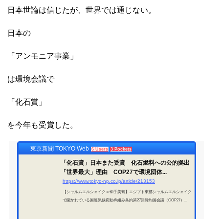
日本世論は信じたが、世界では通じない。
日本の
「アンモニア事業」
は環境会議で
「化石賞」
を今年も受賞した。
東京新聞 TOKYO Web
6 Users
3 Pockets
「化石賞」日本また受賞 化石燃料への公的拠出
「世界最大」理由 COP27で環境団体...
https://www.tokyo-np.co.jp/article/213153
【シャルムエルシェイク＝蜘手美鶴】エジプト東部シャルムエルシェイク
で開かれている国連気候変動枠組み条約第27回締約国会議（COP27）...