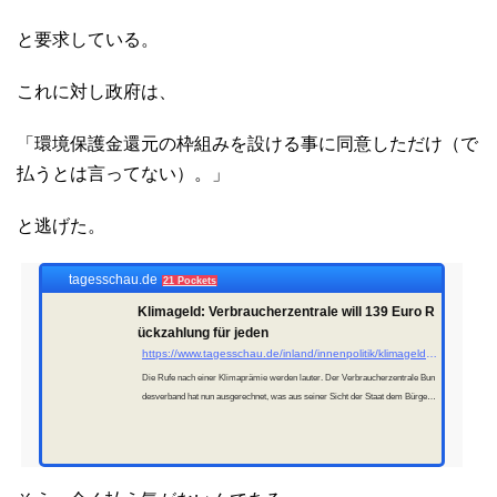
と要求している。
これに対し政府は、
「環境保護金還元の枠組みを設ける事に同意しただけ（で
払うとは言ってない）。」
と逃げた。
tagesschau.de
21 Pockets
Klimageld: Verbraucherzentrale will 139 Euro R
ückzahlung für jeden
https://www.tagesschau.de/inland/innenpolitik/klimageld-rueckerstattung-100.html
Die Rufe nach einer Klimaprämie werden lauter. Der Verbraucherzentrale Bun
desverband hat nun ausgerechnet, was aus seiner Sicht der Staat dem Bürger d
urch die höheren CO2-Preise bereits schuldet. Von K. Becker und J. P. Bartels.