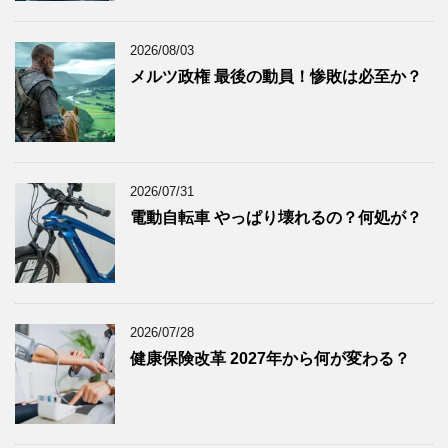
2025年7月
(8)
2025年6月
(9)
2026/08/03
2025年5月
(8)
メルツ政権 最後の動員！惨敗は必至か？
2025年4月
(9)
2025年3月
(9)
2025年2月
(8)
2025年1月
(8)
2026/07/31
2024年12月
(8)
電動自転車 やっぱり壊れるの？何処が？
2024年11月
(8)
2024年10月
(7)
2024年9月
(9)
2024年8月
(9)
2026/07/28
健康保険改革 2027年から何が変わる？
2024年7月
(9)
2024年6月
(7)
2024年5月
(8)
2024年4月
(8)