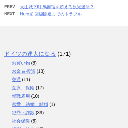
PREV
犬山城下町 馬籠宿を超える観光迷所？
NEXT
Nuro光 回線開通までのトラブル
ドイツの達人になる
(171)
お買い物
(8)
お金 & 投資
(13)
交通
(11)
医療、保険
(17)
就職雇用
(10)
恋愛、結婚、離婚
(1)
犯罪・詐欺
(39)
社会保障
(6)