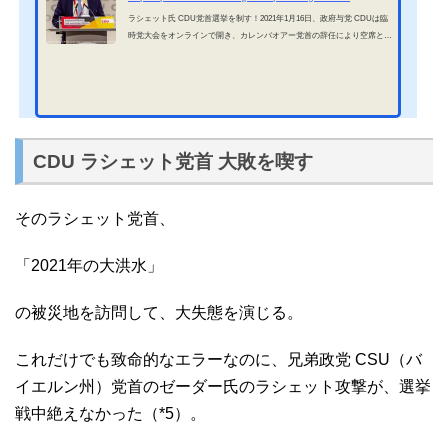
ラシェット氏 CDU党首選挙を制す！2021年1月16日、政府与党 CDUは臨
時党大会をオンラインで開き、カレンバオアー党首の辞任により空席とな
る新しい党首を決める選抜選挙を行った。党首に立候補したのは3名であ
ったが、本当に見込みがあったのは2名。NRW州知事でメルケル擁護派の
ラシェット氏と、メルケル首相との権力争いに敗れてヒラ議員になったメ
ルツ氏。一番支持者が多いのはメルツ氏だったが、蓋を開けてみると、ラ
シェット氏が CDU党首選挙を制してしまった。一体、何があったのだろ
う？ラシェット氏 CDU党首選挙を制す！CDUの党...
CDU ラシェット党首 大敗を喫す
そのラシェット党首、
「2021年の大洪水」
の被災地を訪問して、大失態を演じる。
これだけでも致命的なエラーなのに、兄弟政党 CSU（バ
イエルン州）党首のゼーダー氏のラシェット攻撃が、選挙
戦中絶えなかった（*5）。