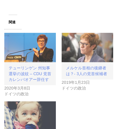
関連
テューリンゲン 州知事
メルケル首相の後継者
選挙の波紋 – CDU 党首
は？- 3人の党首候補者
カレンバオアー辞任す
2019年1月23日
2020年3月8日
ドイツの政治
ドイツの政治