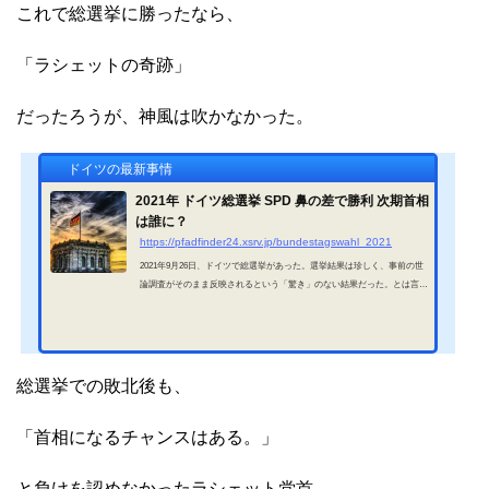
これで総選挙に勝ったなら、
「ラシェットの奇跡」
だったろうが、神風は吹かなかった。
ドイツの最新事情
2021年 ドイツ総選挙 SPD 鼻の差で勝利 次期首相
は誰に？
https://pfadfinder24.xsrv.jp/bundestagswahl_2021
2021年9月26日、ドイツで総選挙があった。選挙結果は珍しく、事前の世
論調査がそのまま反映されるという「驚き」のない結果だった。とは言
え、日本に住んでいる方には事前の世論調査のなどわかろう筈もない。そ
こでここでは世論調査を左右した事件も含めて、2021年ドイツ総選挙の結
果を紹介したい。2021年 ドイツ総選挙 SPD 鼻の差で勝利写真提供 : Von C
hristoph Braun - Eigenes Werk, CC0, https://commons.wikimedia.org/w/index.
php?curid=19851764まずは勝者から始めよう。2021年のドイツの総選挙（*
総選挙での敗北後も、
1）を、「鼻の差」で勝利した...
「首相になるチャンスはある。」
と負けを認めなかったラシェット党首。