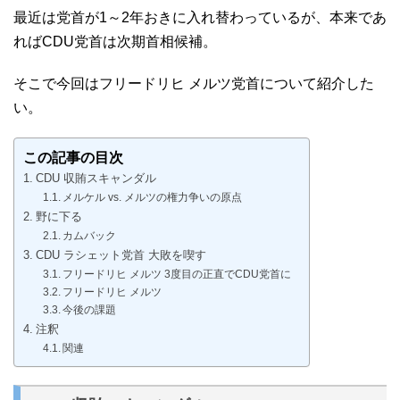
最近は党首が1～2年おきに入れ替わっているが、本来であ
ればCDU党首は次期首相候補。
そこで今回はフリードリヒ メルツ党首について紹介した
い。
この記事の目次
CDU 収賄スキャンダル
メルケル vs. メルツの権力争いの原点
野に下る
カムバック
CDU ラシェット党首 大敗を喫す
フリードリヒ メルツ 3度目の正直でCDU党首に
フリードリヒ メルツ
今後の課題
注釈
関連