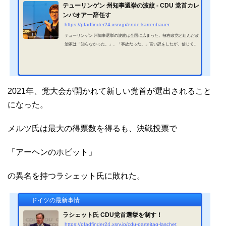
テューリンゲン 州知事選挙の波紋 - CDU 党首カレ
ンバオアー辞任す
https://pfadfinder24.xsrv.jp/ende-karrenbauer
テューリンゲン 州知事選挙の波紋は全国に広まった。極右政党と組んだ政
治家は「知らなかった。」、「事故だった。」言い訳をしたが、信じても
らえなかった。党の首脳部は火の粉がわが身に降りかかってこないよう
に、責任者の左遷を始めたが、CDU 内部ではこれは党内右派の反発を招
いた。そして遂に思いもしなかった人物、メルケル首相の後継者として C
DU 党首に就任していたカレンバオアー女史が匙を投げてしまった。日本
でも「キリスト民主同盟の党首、辞任す。」と報道はされていたが、なん
2021年、党大会が開かれて新しい党首が選出されること
でまたテューリンゲン州のような東ドイツ...
になった。
メルツ氏は最大の得票数を得るも、決戦投票で
「アーヘンのホビット」
の異名を持つラシェット氏に敗れた。
ドイツの最新事情
ラシェット氏 CDU党首選挙を制す！
https://pfadfinder24.xsrv.jp/cdu-parteitag-laschet