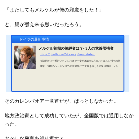
「またしてもメルケルが俺の邪魔をした！」
と、腸が煮え来る思いだったろう。
ドイツの最新事情
メルケル首相の後継者は？- 3人の党首候補者
https://pfadfinder24.xsrv.jp/kandidaten
次期党首に一番近いカレンバオアー女史2019年9月のバイエルン州での州
選挙、10月のヘッセン州での州選挙にて大敗を喫したCSU/CDU。メルケ
ル首相も、「このままでは、次期党首選に立候補しても勝ち目はない。」
と悟ったほどの負けっぷりだった。ヘッセン州選挙の敗北を消化していた
10月末、「メルケル首相、12月の党大会では立候補しないらしい。」とい
う臨時ニュースがテレビやラジヲで一斉に流れた。翌日、首相は記者会見
を開き、「連立政権の今の姿は見るに見かねる。新しい章を書く時だ。」
と語り、12月の党首選にはもう出馬しない...
そのカレンバオアー党首だが、ぱっとしなかった。
地方政治家として成功していたが、全国版では通用しなか
った。
おかしな発言を繰り返すと、