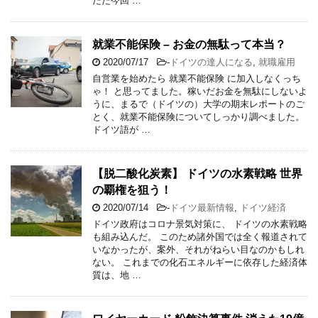
ただ今回 …
就業不能保険 – お金の無駄って本当？
2020/07/17
-
ドイツの達人になる
,
就職雇用
自営業を始めたら 就業不能保険 に加入しなくっち
ゃ！ と思ってました。稼いだお金を無駄にしないよ
うに、まるで（ドイツの）大学の期末レポートのご
とく、就業不能保険についてしっかり調べました。
ドイツ語が …
【脱二酸化炭素】 ドイツの水素戦略 世界
の覇権を狙う！
2020/07/14
-
ドイツ最新情報
,
ドイツ経済
ドイツ政府はコロナ景気対策に、 ドイツの水素戦略
も組み込んだ。 このため諸外国では全く報道されて
いなかったが、案外、それがねらい目なのかもしれ
ない。 これまでの化石エネルギーに依存した経済体
質は、地 …