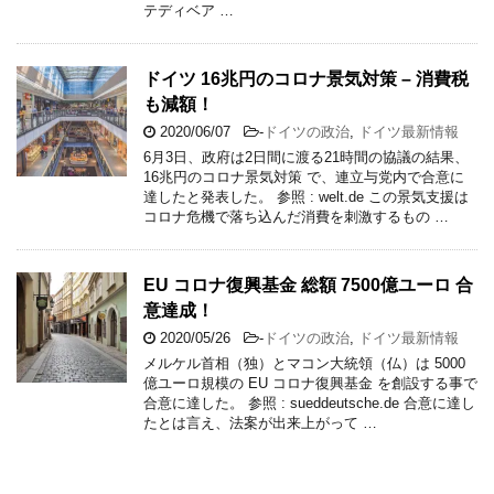
テディベア …
ドイツ 16兆円のコロナ景気対策 – 消費税
も減額！
2020/06/07
-
ドイツの政治
,
ドイツ最新情報
6月3日、政府は2日間に渡る21時間の協議の結果、
16兆円のコロナ景気対策 で、連立与党内で合意に
達したと発表した。 参照 : welt.de この景気支援は
コロナ危機で落ち込んだ消費を刺激するもの …
EU コロナ復興基金 総額 7500億ユーロ 合
意達成！
2020/05/26
-
ドイツの政治
,
ドイツ最新情報
メルケル首相（独）とマコン大統領（仏）は 5000
億ユーロ規模の EU コロナ復興基金 を創設する事で
合意に達した。 参照 : sueddeutsche.de 合意に達し
たとは言え、法案が出来上がって …