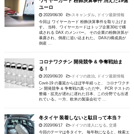
ワイヤーカード 粉飾決算事件 消えた19億
ユーロ
2020/06/30
-
スキャンダル
,
ドイツ最新情報
今回は ワイヤーカード 粉飾決算事件を取り上げま
す。 当時、ワイヤーカードはトップ企業30社で構
成される DAX のメンバー。 その企業の粉飾決算が
暴露され、倒産に追い込まれた。 DAXの構成員が
倒産 …
コロナワクチン 開発競争 & 争奪戦始ま
る！
2020/06/20
-
ドイツの政治
,
ドイツ最新情報
Covit-19 の蔓延からほぼ半年経っと、 コロナワクチ
ン 開発競争 & 争奪戦の真っただ中。 PCR テストの
整備・拡充が遅れに遅れた日本、この分野でも出遅
れている。一方、欧米の製薬会社で …
冬タイヤ 装着しないと駄目って本当？
2020/06/17
-
ドイツの達人になる
,
交通
今回のテーマは冬タイヤ。 毎年秋になると、検索エ