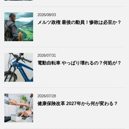
2025年7月
(8)
2025年6月
(9)
2026/08/03
2025年5月
(8)
メルツ政権 最後の動員！惨敗は必至か？
2025年4月
(9)
2025年3月
(9)
2025年2月
(8)
2025年1月
(8)
2026/07/31
2024年12月
(8)
電動自転車 やっぱり壊れるの？何処が？
2024年11月
(8)
2024年10月
(7)
2024年9月
(9)
2024年8月
(9)
2026/07/28
健康保険改革 2027年から何が変わる？
2024年7月
(9)
2024年6月
(7)
2024年5月
(8)