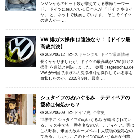
ンジンからのヒット数が増えてくる季節キーワー
ド。 ドイツに住んでいる日本人が 「ドイツ 冬タイ
ヤ」 と、ネットで検索しています。 そこでドイツ
の達人が一 …
VW 排ガス操作 は違法なり！【ドイツ最
高裁判決】
2020/06/12
-
スキャンダル
,
ドイツ最新情報
長くかかりましたが、ドイツの最高裁が VW 排ガス
操作 を違法と判決しました。 参照 : tagesschau.de
VW が米国で排ガスの洗浄機能を操作している事を
白状したのが、2015年9月。最高 …
シュタイフのぬいぐるみ – テディベアの
愛称は何処から？
2020/06/09
-
ドイツ史
,
企業史
世界中に シュタイフのぬいぐるみ が輸出されてい
る。 その中でも一番有名なのが、テディベア。実は
この呼称、米国の故ルーズベルト大統領の愛称なの
である。 しかし、このドイツのぬいぐるみが何故、