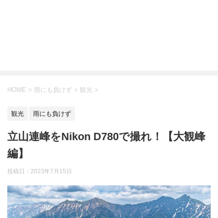
HOME
>
雨にも負けず
>
観光
>
観光
雨にも負けず
立山連峰をNikon D780で撮れ！【大観峰
編】
投稿日：
2023年7月15日