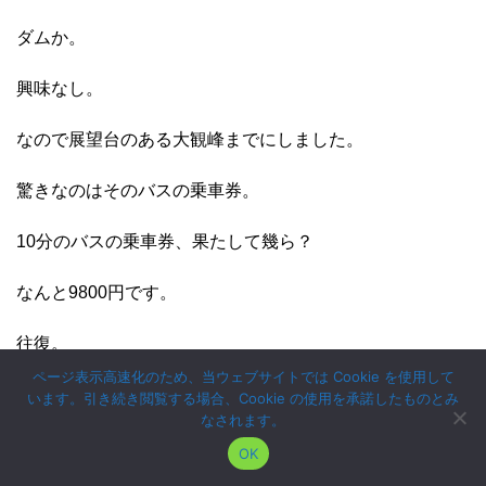
ダムか。
興味なし。
なので展望台のある大観峰までにしました。
驚きなのはそのバスの乗車券。
10分のバスの乗車券、果たして幾ら？
なんと9800円です。
往復。
ページ表示高速化のため、当ウェブサイトでは Cookie を使用して
「いや、一人分でいいです。」
います。引き続き閲覧する場合、Cookie の使用を承諾したものとみ
なされます。
と言いましたが、
OK