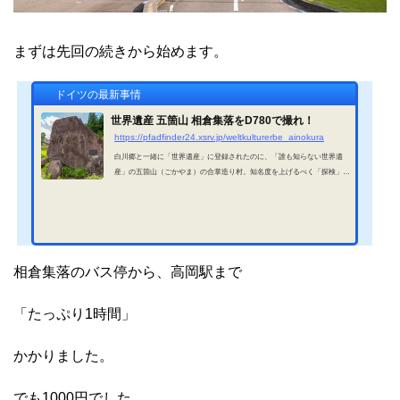
まずは先回の続きから始めます。
ドイツの最新事情
世界遺産 五箇山 相倉集落をD780で撮れ！
https://pfadfinder24.xsrv.jp/weltkulturerbe_ainokura
白川郷と一緒に「世界遺産」に登録されたのに、「誰も知らない世界遺
産」の五箇山（ごかやま）の合掌造り村。知名度を上げるべく「探検」に
出たのに、危うく返り討ち。流石、誰も知らない世界遺産！相倉集落その
五箇山の合掌造り集落が、菅沼集落 & 相倉集落です。皆まで言えば、五箇
山には合掌造りの家屋が「ここ」「そこ」「あそこ」に点在しています。
合掌造りの家屋がまとまって存在しているが、菅沼集落 & 相倉集落です。
菅沼集落はこの前紹介したので、今回は相倉集落です。「あいのくら」と
読みます。27の家屋中、20棟...
相倉集落のバス停から、高岡駅まで
「たっぷり1時間」
かかりました。
でも1000円でした。