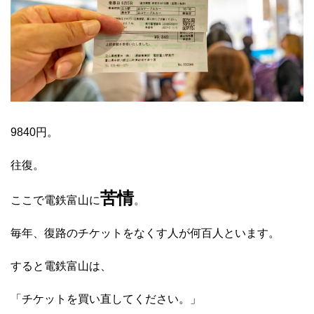
9840円。
往復。
苦情
ここで電鉄富山に
。
毎年、復路のチケットをなくす人が何百人といます。
すると電鉄富山は、
「チケットを買い直してください。」