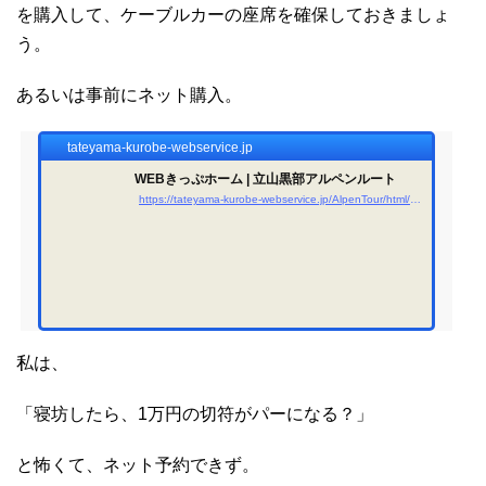
を購入して、ケーブルカーの座席を確保しておきましょ
う。
あるいは事前にネット購入。
tateyama-kurobe-webservice.jp
WEBきっぷホーム | 立山黒部アルペンルート
https://tateyama-kurobe-webservice.jp/AlpenTour/html/VW001W0010.html?gclid=CjwKCAjw5MOlBhBTEiwAAJ8e1kYgy5T0S7FcYCWaJyuxSE1H15xUyd6vtv8ZDVGx61a9C4wUMAexLxoC5q0QAvD_BwE
私は、
「寝坊したら、1万円の切符がパーになる？」
と怖くて、ネット予約できず。