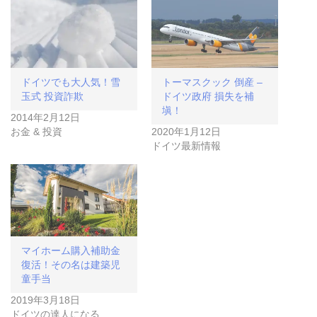
ドイツでも大人気！雪
トーマスクック 倒産 –
玉式 投資詐欺
ドイツ政府 損失を補
塡！
2014年2月12日
お金 & 投資
2020年1月12日
ドイツ最新情報
マイホーム購入補助金
復活！その名は建築児
童手当
2019年3月18日
ドイツの達人になる