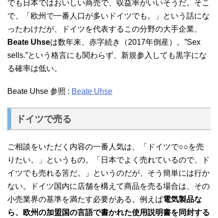
でも日本ではおいしい商売で、収益率がいいそうだ。そこ
で、「欧州で一番人口が多いドイツでも。」という話にな
ったわけだが、ドイツを代表するこの分野の大手企業、
Beate Uhse
は数年来、赤字続き（2017年倒産）。”Sex
sells.”という格言にも関わらず、新規参入しても黒字にな
る確率は低い。
Beate Uhse 参照 :
Beate Uhse
ドイツで売る
ご相談をいただく内容の一番人気は、「ドイツで○○を売
りたい。」というもの。「日本でよく売れているので、ド
イツでも売れる筈だ。」というのだが、そう簡単には行か
ない。ドイツ国内に店舗を構えて商品を売る場合は、その
小売業界の基準を満たす必要がある。例えば
電気製品な
ら、欧州の加盟国の言語で書かれた使用説明書を同封する