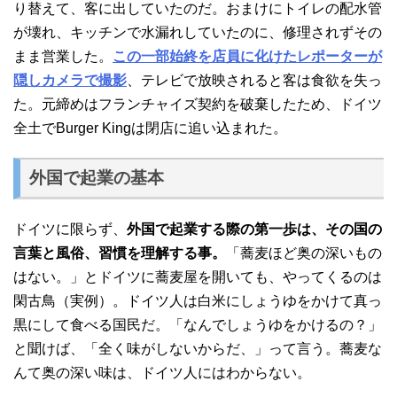
り替えて、客に出していたのだ。おまけにトイレの配水管
が壊れ、キッチンで水漏れしていたのに、修理されずその
まま営業した。
この一部始終を店員に化けたレポーターが
隠しカメラで撮影
、テレビで放映されると客は食欲を失っ
た。元締めはフランチャイズ契約を破棄したため、ドイツ
全土でBurger Kingは閉店に追い込まれた。
外国で起業の基本
ドイツに限らず、
外国で起業する際の第一歩は、その国の
言葉と風俗、習慣を理解する事。
「蕎麦ほど奥の深いもの
はない。」とドイツに蕎麦屋を開いても、やってくるのは
閑古鳥（実例）。ドイツ人は白米にしょうゆをかけて真っ
黒にして食べる国民だ。「なんでしょうゆをかけるの？」
と聞けば、「全く味がしないからだ、」って言う。蕎麦な
んて奥の深い味は、ドイツ人にはわからない。