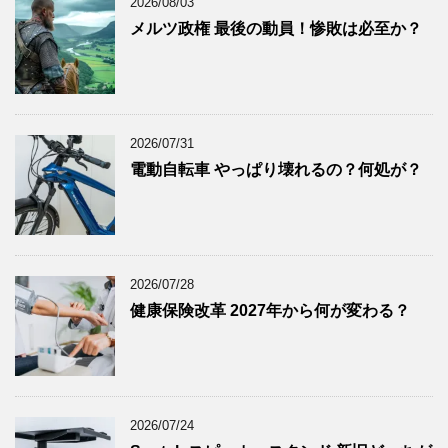
2026/08/03
2025年5月
(8)
メルツ政権 最後の動員！惨敗は必至か？
2025年4月
(9)
2025年3月
(9)
2025年2月
(8)
2025年1月
(8)
2026/07/31
2024年12月
(8)
電動自転車 やっぱり壊れるの？何処が？
2024年11月
(8)
2024年10月
(7)
2024年9月
(9)
2024年8月
(9)
2026/07/28
健康保険改革 2027年から何が変わる？
2024年7月
(9)
2024年6月
(7)
2024年5月
(8)
2024年4月
(8)
2026/07/24
2024年3月
(8)