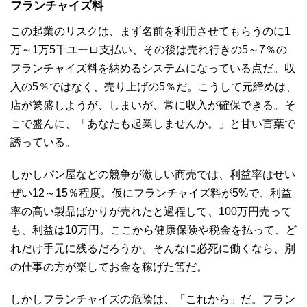
フランチャイズ料
この起業のリスクは、まず名前を利用させてもらうのに1
万～1万5千ユーロ支払い、その後は売れ行きの5～7％の
フランチャイズ料を納めるシステムになっている点だ。収
入の5％ではなく、売り上げの5％だ。こうして元締めは、
店が繁盛しようが、しまいが、常に収入が確保できる。そ
こで盛んに、「あなたも起業しませんか。」と甘い言葉で
誘っている。
しかしパン屋などの競争が激しい商売では、利益率はせい
ぜい12～15％程度。仮にフランチャイズ料が5%で、利益
率の高い製品ばかりが売れたと過程して、100万円売って
も、利益は10万円。ここから健康保険や税金を払って、ど
れだけ手元に残るだろうか。そんなに必死に働くなら、別
の仕事の方が楽してお金を稼げた筈だ。
しかしフランチャイズの危険は、「これから」だ。フラン