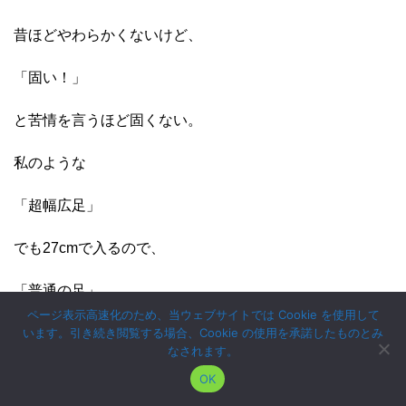
昔ほどやわらかくないけど、
「固い！」
と苦情を言うほど固くない。
私のような
「超幅広足」
でも27cmで入るので、
「普通の足」
ページ表示高速化のため、当ウェブサイトでは Cookie を使用して
の人は最低でも
います。引き続き閲覧する場合、Cookie の使用を承諾したものとみ
なされます。
「一サイズ小さ目」
OK