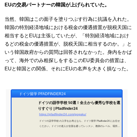
EUの交易パートナーの韓国が上げられていた。
当然、韓国はこの面子を塗りつぶす行為に抗議を入れた。
韓国の特別経済地域における税金の優遇措置が脱税天国に
相当するとEUは主張していたが、「特別経済地域におけ
るどの税金の優遇措置が、脱税天国に相当するのか。」と
いう韓国政府からの質問は回答されなかった。身内をかば
って、海外でのみ粗探しをするこのEU委員会の措置は、
EUと韓国との関係、それにEUの名声を大きく損なった。
ドイツ留学 PFADFINDER24
ドイツの語学学校 50選！全土から優秀な学校を選
りすぐり | Pfadfinder24
https://pfadfinder24.com/gogaku/
ドイツの語学学校 の入学をお考えなら、ドイツ留学 Pfadfinder24 にお任せ
ください。ドイツの達人が全国を廻ってレッスン、教師のレベル、場所、
経営状況まで詳細にチェック！査定に合格したドイツの語学学校を紹介し
ております。ビザの取得から現地サポートも充実しております！