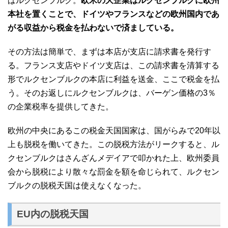
ばルクセンブルク。
欧米の大企業はルクセンブルクに欧州
本社を置くことで、ドイツやフランスなどの欧州国内であ
がる収益から税金を払わないで済ましている。
その方法は簡単で、まずは本店が支店に請求書を発行す
る。フランス支店やドイツ支店は、この請求書を清算する
形でルクセンブルクの本店に利益を送金、ここで税金を払
う。そのお返しにルクセンブルクは、バーゲン価格の3％
の企業税率を提供してきた。
欧州の中央にあるこの税金天国国家は、国がらみで20年以
上も脱税を働いてきた。この脱税方法がリークすると、ル
クセンブルクはさんざんメデイアで叩かれた上、欧州委員
会から脱税により散々な罰金を額を命じられて、ルクセン
ブルクの脱税天国は使えなくなった。
EU内の脱税天国