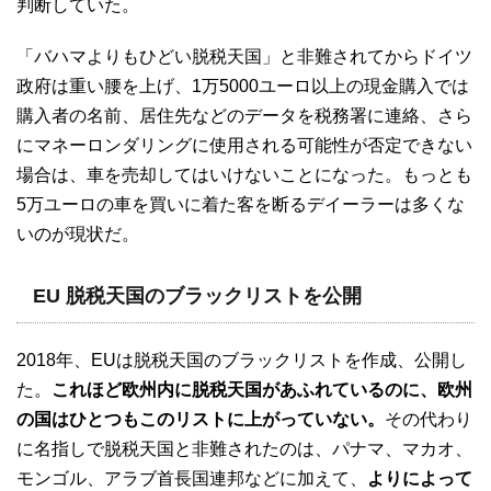
判断していた。
「バハマよりもひどい脱税天国」と非難されてからドイツ
政府は重い腰を上げ、1万5000ユーロ以上の現金購入では
購入者の名前、居住先などのデータを税務署に連絡、さら
にマネーロンダリングに使用される可能性が否定できない
場合は、車を売却してはいけないことになった。もっとも
5万ユーロの車を買いに着た客を断るデイーラーは多くな
いのが現状だ。
EU 脱税天国のブラックリストを公開
2018年、EUは脱税天国のブラックリストを作成、公開し
た。
これほど欧州内に脱税天国があふれているのに、欧州
の国はひとつもこのリストに上がっていない。
その代わり
に名指しで脱税天国と非難されたのは、パナマ、マカオ、
モンゴル、アラブ首長国連邦などに加えて、
よりによって