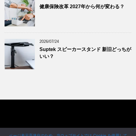
健康保険改革 2027年から何が変わる？
2024年7月
(9)
2024年6月
(7)
2024年5月
(8)
2024年4月
(8)
2026/07/24
2024年3月
(8)
Suptek スピーカースタンド 新旧どっちが
2024年2月
(8)
いい？
2024年1月
(7)
2023年12月
(9)
2023年11月
(8)
2023年10月
(7)
2023年9月
(9)
2023年8月
(6)
2023年7月
(9)
2023年6月
(8)
ドイツ留学 Pfadfinder24
2023年5月
(7)
ページ表示高速化のため、当ウェブサイトでは Cookie を使用して