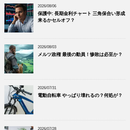
2025年11月
(12)
2026/08/06
2025年10月
(10)
保護中: 長期金利チャート 三角保合い形成
2025年9月
(9)
来るかセルオフ？
2025年8月
(9)
2025年7月
(8)
2025年6月
(9)
2026/08/03
2025年5月
(8)
メルツ政権 最後の動員！惨敗は必至か？
2025年4月
(9)
2025年3月
(9)
2025年2月
(8)
2025年1月
(8)
2026/07/31
2024年12月
(8)
電動自転車 やっぱり壊れるの？何処が？
2024年11月
(8)
2024年10月
(7)
2024年9月
(9)
2024年8月
(9)
2026/07/28