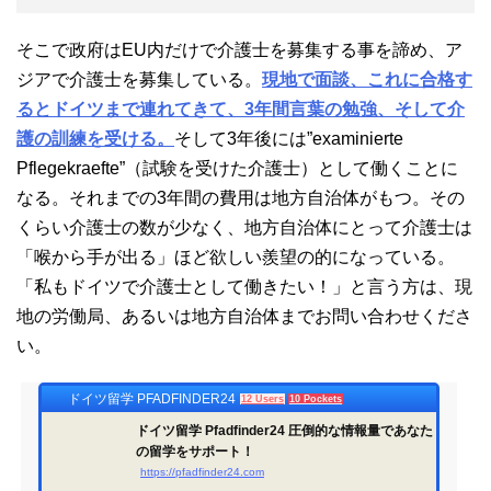
そこで政府はEU内だけで介護士を募集する事を諦め、ア
ジアで介護士を募集している。
現地で面談、これに合格す
るとドイツまで連れてきて、3年間言葉の勉強、そして介
護の訓練を受ける。
そして3年後には”examinierte
Pflegekraefte”（試験を受けた介護士）として働くことに
なる。それまでの3年間の費用は地方自治体がもつ。その
くらい介護士の数が少なく、地方自治体にとって介護士は
「喉から手が出る」ほど欲しい羨望の的になっている。
「私もドイツで介護士として働きたい！」と言う方は、現
地の労働局、あるいは地方自治体までお問い合わせくださ
い。
ドイツ留学 PFADFINDER24
12 Users
10 Pockets
ドイツ留学 Pfadfinder24 圧倒的な情報量であなた
の留学をサポート！
https://pfadfinder24.com