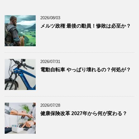
2025年12月
(9)
2025年11月
(12)
2026/08/03
2025年10月
(10)
メルツ政権 最後の動員！惨敗は必至か？
2025年9月
(9)
2025年8月
(9)
2025年7月
(8)
2025年6月
(9)
2026/07/31
2025年5月
(8)
電動自転車 やっぱり壊れるの？何処が？
2025年4月
(9)
2025年3月
(9)
2025年2月
(8)
2025年1月
(8)
2026/07/28
2024年12月
(8)
健康保険改革 2027年から何が変わる？
2024年11月
(8)
2024年10月
(7)