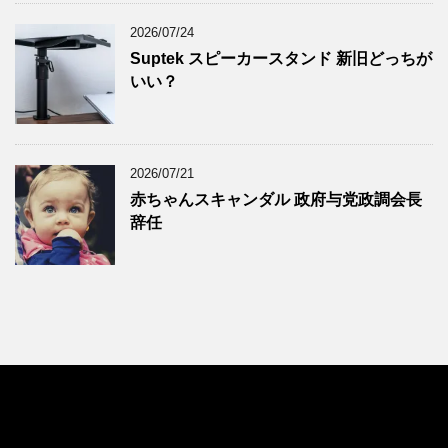
2024年9月
(9)
2024年8月
(9)
2026/07/24
Suptek スピーカースタンド 新旧どっちが
2024年7月
(9)
いい？
2024年6月
(7)
2024年5月
(8)
2024年4月
(8)
2026/07/21
2024年3月
(8)
赤ちゃんスキャンダル 政府与党政調会長
2024年2月
(8)
辞任
2024年1月
(7)
2023年12月
(9)
2023年11月
(8)
2023年10月
(7)
2023年9月
(9)
2023年8月
(6)
2023年7月
(9)
2023年6月
(8)