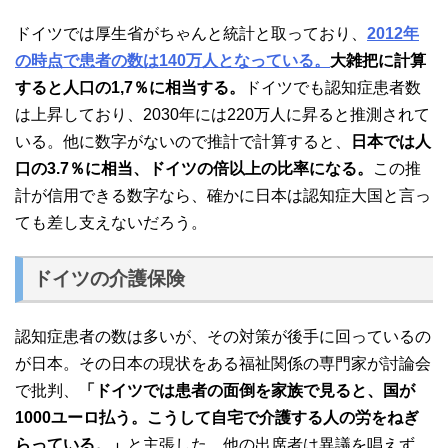
ドイツでは厚生省がちゃんと統計と取っており、
2012年
の時点で患者の数は140万人となっている。
大雑把に計算
すると人口の1,7％に相当する。
ドイツでも認知症患者数
は上昇しており、2030年には220万人に昇ると推測されて
いる。他に数字がないので推計で計算すると、
日本では人
口の3.7％に相当、ドイツの倍以上の比率になる。
この推
計が信用できる数字なら、確かに日本は認知症大国と言っ
ても差し支えないだろう。
ドイツの介護保険
認知症患者の数は多いが、その対策が後手に回っているの
が日本。その日本の現状をある福祉関係の専門家が討論会
で批判、
「ドイツでは患者の面倒を家族で見ると、国が
1000ユーロ払う。こうして自宅で介護する人の労をねぎ
らっている。」
と主張した。他の出席者は異議を唱えず、