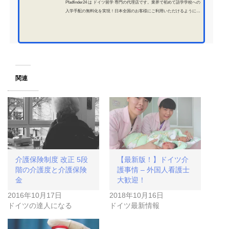
Pfadfinder24 は ドイツ留学 専門の代理店です。業界で初めて語学学校への
入学手配の無料化を実現！日本全国のお客様にご利用いただけるように、
オンラインにて営業。滞在歴24年のドイツの達人が、圧倒的な情報量・経
験であなたの留学をサポートいたします。
関連
介護保険制度 改正 5段
【最新版！】ドイツ介
階の介護度と介護保険
護事情 – 外国人看護士
金
大歓迎！
2016年10月17日
2018年10月16日
ドイツの達人になる
ドイツ最新情報