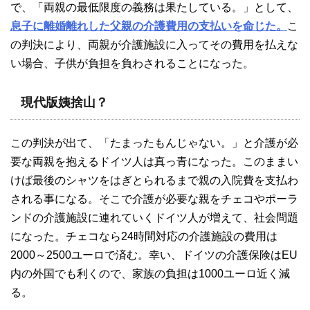
で、「両親の最低限度の義務は果たしている。」として、
息子に離婚離れした父親の介護費用の支払いを命じた。
こ
の判決により、両親が介護施設に入ってその費用を払えな
い場合、子供が負担を負わされることになった。
現代版姨捨山？
この判決が出て、「たまったもんじゃない。」と介護が必
要な両親を抱えるドイツ人は真っ青になった。このままい
けば最後のシャツをはぎとられるまで親の入院費を支払わ
される事になる。そこで介護が必要な親をチェコやポーラ
ンドの介護施設に連れていくドイツ人が増えて、社会問題
になった。チェコなら24時間対応の介護施設の費用は
2000～2500ユーロで済む。幸い、ドイツの介護保険はEU
内の外国でも利くので、家族の負担は1000ユーロ近く減
る。