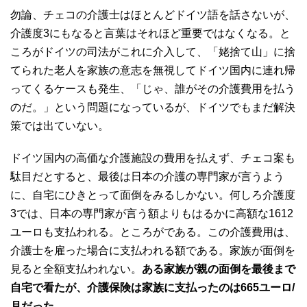
勿論、チェコの介護士はほとんどドイツ語を話さないが、
介護度3にもなると言葉はそれほど重要ではなくなる。と
ころがドイツの司法がこれに介入して、「姥捨て山」に捨
てられた老人を家族の意志を無視してドイツ国内に連れ帰
ってくるケースも発生、「じゃ、誰がその介護費用を払う
のだ。」という問題になっているが、ドイツでもまだ解決
策では出ていない。
ドイツ国内の高価な介護施設の費用を払えず、チェコ案も
駄目だとすると、最後は日本の介護の専門家が言うよう
に、自宅にひきとって面倒をみるしかない。何しろ介護度
3では、日本の専門家が言う額よりもはるかに高額な1612
ユーロも支払われる。ところがである。この介護費用は、
介護士を雇った場合に支払われる額である。家族が面倒を
見ると全額支払われない。
ある家族が親の面倒を最後まで
自宅で看たが、介護保険は家族に支払ったのは665ユーロ/
月だった。