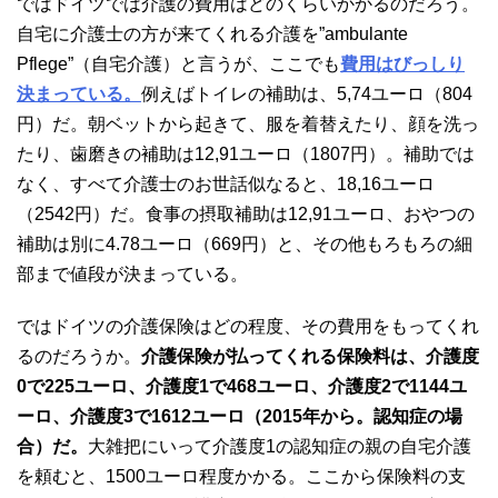
ではドイツでは介護の費用はどのくらいかかるのだろう。
自宅に介護士の方が来てくれる介護を”ambulante
Pflege”（自宅介護）と言うが、ここでも
費用はびっしり
決まっている。
例えばトイレの補助は、5,74ユーロ（804
円）だ。朝ベットから起きて、服を着替えたり、顔を洗っ
たり、歯磨きの補助は12,91ユーロ（1807円）。補助では
なく、すべて介護士のお世話似なると、18,16ユーロ
（2542円）だ。食事の摂取補助は12,91ユーロ、おやつの
補助は別に4.78ユーロ（669円）と、その他もろもろの細
部まで値段が決まっている。
ではドイツの介護保険はどの程度、その費用をもってくれ
るのだろうか。
介護保険が払ってくれる保険料は、介護度
0で225ユーロ、介護度1で468ユーロ、介護度2で1144ユ
ーロ、介護度3で1612ユーロ（2015年から。認知症の場
合）だ。
大雑把にいって介護度1の認知症の親の自宅介護
を頼むと、1500ユーロ程度かかる。ここから保険料の支