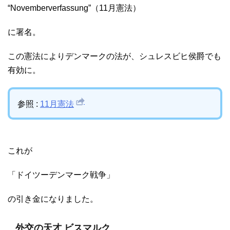
“Novemberverfassung”（11月憲法）
に署名。
この憲法によりデンマークの法が、シュレスビヒ侯爵でも
有効に。
参照 :
11月憲法
これが
「ドイツーデンマーク戦争」
の引き金になりました。
外交の天才 ビスマルク