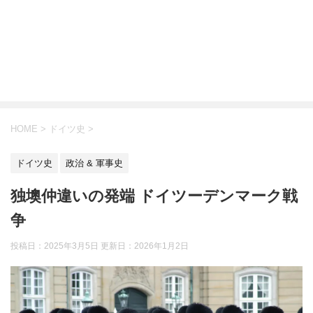
HOME
>
ドイツ史
>
ドイツ史
政治 & 軍事史
独墺仲違いの発端 ドイツーデンマーク戦
争
投稿日：2025年3月5日 更新日：
2026年1月2日