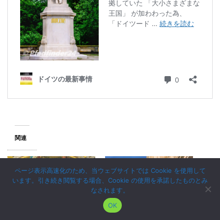
関連
ページ表示高速化のため、当ウェブサイトでは Cookie を使用して
います。引き続き閲覧する場合、Cookie の使用を承諾したものとみ
なされます。
OK
普仏戦争 – ドイツ統一
ドイツ統一までの道の