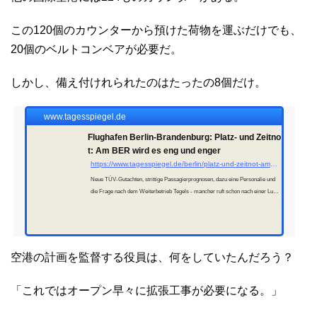
この120個のカウンターから預けた荷物を運ぶだけでも、
20個のベルトコンベアが必要だ。
しかし、備え付けれられたのはたったの8個だけ。
www.tagesspiegel.de
Flughafen Berlin-Brandenburg: Platz- und Zeitno
t: Am BER wird es eng und enger
https://www.tagesspiegel.de/berlin/platz-und-zeitnot-am-ber-wird-es-eng-und-enger-6126925.html
Neue TÜV-Gutachten, strittige Passagierprognosen, dazu eine Personalie und
die Frage nach dem Weiterbetrieb Tegels - mancher ruft schon nach einer Luftb
rücke für das BER-Projekt.
空港の計画を監督する役員は、何をしていたんだろう？
「これではオープン早々に拡張工事が必要になる。」