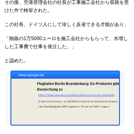
その後、空港管理会社の社長が工事施工会社から収賄を受
けた件で検挙された。
この社長、ドイツ人にして珍しく反省できる才能があり、
「賄賂の1万5000ユーロを施工会社からもらって、水増し
した工事費で仕事を発注した。」
と認めた。
www.spiegel.de
Flughafen Berlin Brandenburg: Ex-Prokurist gibt
Bestechung zu
https://www.spiegel.de/wirtschaft/unternehmen/flughafen-ber-ex-bereichsleiter-gesteht-schmiergeld-erhalt-a-1109047.html
Er ließ sich schmieren - mit 150.000 Euro: Das hat vor Gericht ein Ex-Prokuris
t des Skandalflughafens BER eingeräumt. "Es war ein Fehler", sagte er.