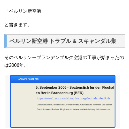
「ベルリン新空港」
と書きます。
ベルリン新空港 トラブル & スキャンダル集
そのベルリンーブランデンブルク空港の工事が始まったの
は2006年。
www1.wdr.de
5. September 2006 - Spatenstich für den Flughaf
en Berlin Brandenburg (BER)
https://www1.wdr.de/stichtag/stichtag-flughafen-berlin-brandenburg-100.html
Geschäftsführer, technische Direktoren und Aufsichtsräte kommen und gehen.
Doch der neue Berliner Flughafen ist immer noch nicht fertig. Nicht erst seit de
m Spatenstich am 4. September 2006 wird der Eröffnungstermin immer wieder
verschoben.