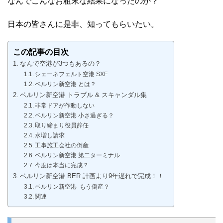
なんでこんなお粗末な結果になったのか？
日本の皆さんに是非、知ってもらいたい。
この記事の目次
なんで空港が3つもあるの？
シェーネフェルト空港 SXF
ベルリン新空港 とは？
ベルリン新空港 トラブル & スキャンダル集
非常ドアが作動しない
ベルリン新空港 小さ過ぎる？
取り締まり役員辞任
水増し請求
工事施工会社の倒産
ベルリン新空港 第二ターミナル
今度は本当に完成？
ベルリン新空港 BER 計画より9年遅れで完成！！
ベルリン新空港 もう倒産？
関連