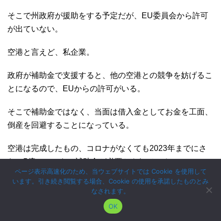
そこで州政府が援助をする予定だが、EU委員会から許可
が出ていない。
空港と言えど、私企業。
政府が補助金で支援すると、他の空港との競争を妨げるこ
とになるので、EUからの許可がいる。
そこで補助金ではなく、当面は借入金としてお金を工面、
倒産を回避することになっている。
空港は完成したもの、コロナがなくても2023年までにさ
らに5億ユーロもの補助金が必要とされている。
ページ表示高速化のため、当ウェブサイトでは Cookie を使用して
います。引き続き閲覧する場合、Cookie の使用を承諾したものとみ
コロナで第二のシャットダウンの真っただ中、この費用が
なされます。
さらに膨らむのは必至。
OK