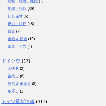
恋愛、結婚、離婚
(1)
犯罪・詐欺
(39)
社会保障
(6)
規則、法律
(48)
賃貸
(7)
金銭 & 税金
(10)
電気、ガス
(4)
ドイツ史
(17)
人物史
(2)
企業史
(6)
政治 & 軍事史
(8)
犯罪史
(1)
ドイツ最新情報
(317)