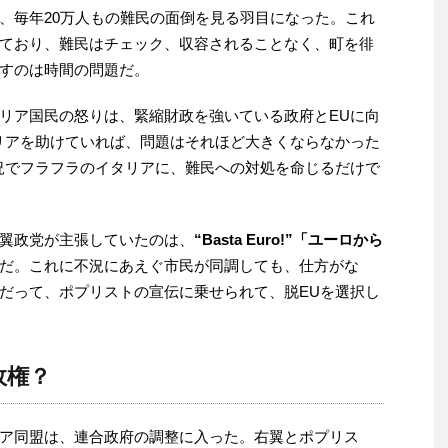
、毎年20万人もの難民の面倒を見る羽目になった。これ
ており、難民はチェック、収容されることなく、町を徘
すのは時間の問題だ。
リア国民の怒りは、緊縮財政を強いている政府とEUに向
リアを助けていれば、問題はそれほど大きくならなかった
況でフラフラのイタリアに、難民への対処を命じるだけで
翼政党が主張していたのは、
“Basta Euro!”「ユーロから
だ。これに不況にあえぐ市民が同調しても、仕方がな
だって、ポプリストの宣伝に乗せられて、脱EUを選択し
政権？
ア同盟は、連合政府の調整に入った。右翼とポプリス