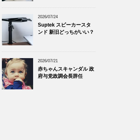
2024年11月
(8)
2024年10月
(7)
2026/07/24
2024年9月
(9)
Suptek スピーカースタ
ンド 新旧どっちがいい？
2024年8月
(9)
2024年7月
(9)
2024年6月
(7)
2026/07/21
2024年5月
(8)
赤ちゃんスキャンダル 政
2024年4月
(8)
府与党政調会長辞任
2024年3月
(8)
2024年2月
(8)
2024年1月
(7)
2023年12月
(9)
2023年11月
(8)
2023年10月
(7)
2023年9月
(9)