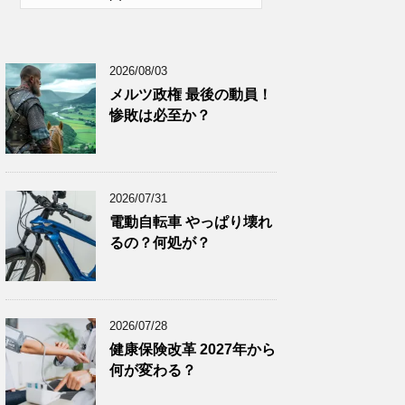
2026年1月
(10)
2025年12月
(9)
2026/08/03
2025年11月
(12)
メルツ政権 最後の動員！
2025年10月
(10)
惨敗は必至か？
2025年9月
(9)
2025年8月
(9)
2025年7月
(8)
2026/07/31
2025年6月
(9)
電動自転車 やっぱり壊れ
るの？何処が？
2025年5月
(8)
2025年4月
(9)
2025年3月
(9)
2026/07/28
2025年2月
(8)
健康保険改革 2027年から
2025年1月
(8)
何が変わる？
2024年12月
(8)