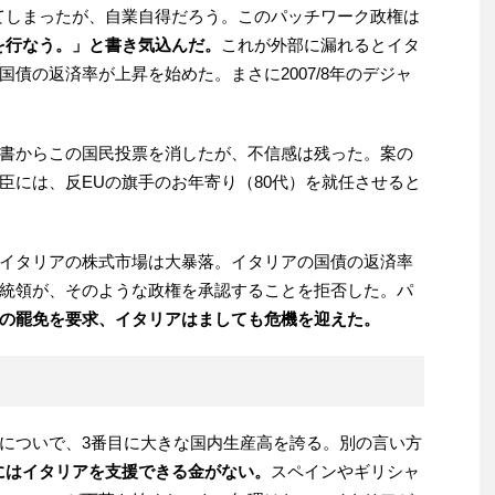
てしまったが、自業自得だろう。このパッチワーク政権は
を行なう。」と書き気込んだ。
これが外部に漏れるとイタ
債の返済率が上昇を始めた。まさに2007/8年のデジャ
書からこの国民投票を消したが、不信感は残った。案の
臣には、反EUの旗手のお年寄り（80代）を就任させると
イタリアの株式市場は大暴落。イタリアの国債の返済率
統領が、そのような政権を承認することを拒否した。パ
の罷免を要求、イタリアはましても危機を迎えた。
についで、3番目に大きな国内生産高を誇る。別の言い方
にはイタリアを支援できる金がない。
スペインやギリシャ