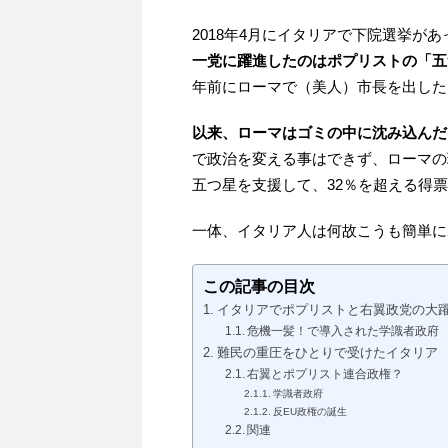
2018年4月にイタリアで下院選挙が
一党に躍進したのはポプリストの「五
年前にローマで（美人）市長を出した
以来、ローマはゴミの中に沈み込んだ
で政治を変える事はできず、ローマの
五つ星を支援して、32％を超える得
一体、イタリア人は何故こうも簡単に
この記事の目次
イタリアでポプリストと右翼政党の大
危機一髪！で導入された学識者政府
難民の重圧をひとりで受けたイタリア
右翼とポプリスト連合政権？
学識者政府
反EU政権の誕生
関連