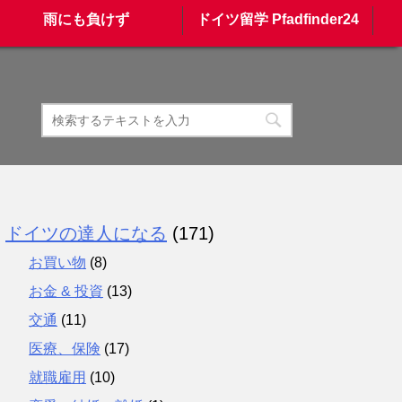
雨にも負けず
ドイツ留学 Pfadfinder24
ドイツの達人になる
(171)
お買い物
(8)
お金 & 投資
(13)
交通
(11)
医療、保険
(17)
就職雇用
(10)