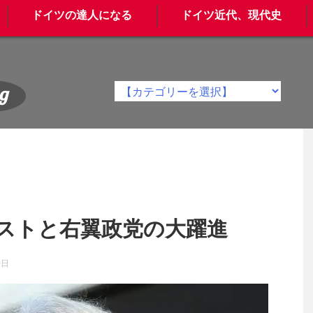
ドイツの達人になる
ドイツ近代、現代史
g
ストと右翼政党の大躍進
0日