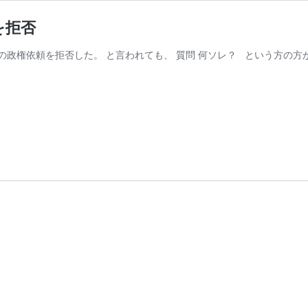
を拒否
政権依頼を拒否した。 と言われても、 質問 何ソレ？ という方の方