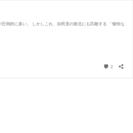
が圧倒的に多い。 しかしこれ、自民党の敗北にも匹敵する 「愉快な
コメント
2