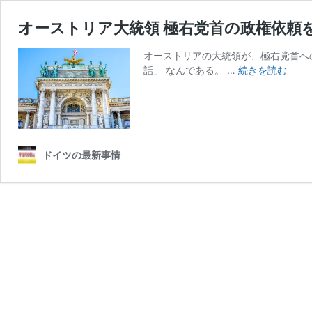
オーストリア大統領 極右党首の政権依頼
オーストリアの大統領が、極右党首への
オ
話」 なんである。 …
続きを読む
ー
ス
ト
リ
ア
ドイツの最新事情
大
統
領
極
右
党
首
の
政
権
依