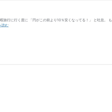
暇旅行に行く度に 「円がこの前より10％安くなってる！」 と吐息。 も
円
を読む
暴
落
そ
れ
で
も
タ
イ
に
休
暇
旅
行
に
行
く？