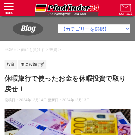
Blog
HOME
>
雨にも負けず
>
投資
>
投資
雨にも負けず
休暇旅行で使ったお金を休暇投資で取り
戻せ！
投稿日：2024年12月14日 更新日：
2024年12月13日