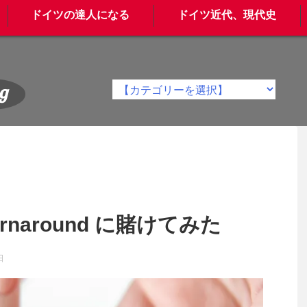
ドイツの達人になる
ドイツ近代、現代史
g
Tournaround に賭けてみた
日