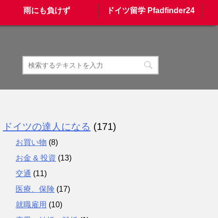
雨にも負けず
ドイツ留学 Pfadfinder24
ドイツの達人になる
(171)
お買い物
(8)
お金 & 投資
(13)
交通
(11)
医療、保険
(17)
就職雇用
(10)