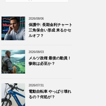
2026年1月
(10)
2025年12月
(9)
2026/08/06
2025年11月
(12)
保護中: 長期金利チャート
2025年10月
(10)
三角保合い形成 来るかセ
2025年9月
(9)
ルオフ？
2025年8月
(9)
2025年7月
(8)
2026/08/03
2025年6月
(9)
メルツ政権 最後の動員！
惨敗は必至か？
2025年5月
(8)
2025年4月
(9)
2025年3月
(9)
2026/07/31
2025年2月
(8)
電動自転車 やっぱり壊れ
2025年1月
(8)
るの？何処が？
2024年12月
(8)