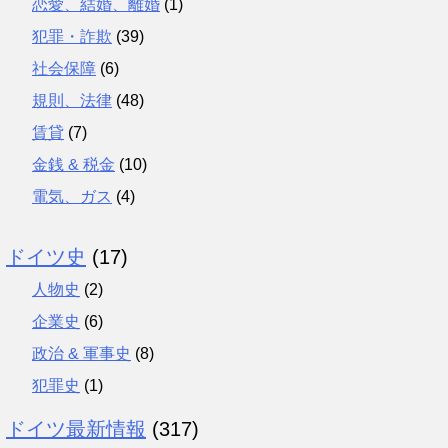
恋愛、結婚、離婚
(1)
犯罪・詐欺
(39)
社会保障
(6)
規則、法律
(48)
賃貸
(7)
金銭 & 税金
(10)
電気、ガス
(4)
ドイツ史
(17)
人物史
(2)
企業史
(6)
政治 & 軍事史
(8)
犯罪史
(1)
ドイツ最新情報
(317)