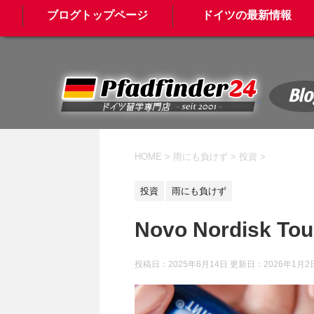
ブログトップページ
ドイツの最新情報
Blo
HOME
>
雨にも負けず
>
投資
>
投資
雨にも負けず
Novo Nordisk 
投稿日：2025年6月14日 更新日：
2026年1月2