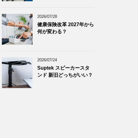
2024年11月
(8)
2024年10月
(7)
2026/07/28
2024年9月
(9)
健康保険改革 2027年から
何が変わる？
2024年8月
(9)
2024年7月
(9)
2024年6月
(7)
2026/07/24
2024年5月
(8)
Suptek スピーカースタ
2024年4月
(8)
ンド 新旧どっちがいい？
2024年3月
(8)
2024年2月
(8)
2024年1月
(7)
2023年12月
(9)
2023年11月
(8)
2023年10月
(7)
2023年9月
(9)