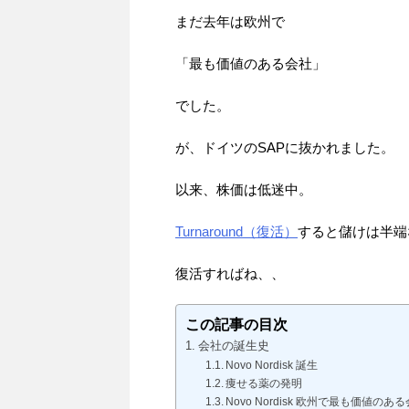
まだ去年は欧州で
「最も価値のある会社」
でした。
が、ドイツのSAPに抜かれました。
以来、株価は低迷中。
Turnaround（復活）
すると儲けは半端
復活すればね、、
この記事の目次
会社の誕生史
Novo Nordisk 誕生
痩せる薬の発明
Novo Nordisk 欧州で最も価値のあ