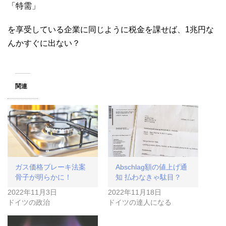
「特需」
を享受している企業に同じように税金を課せば、1兆円な
んかすぐに出ない？
関連
ガス価格ブレーキ法案
Abschlag額の値上げ通
骨子が明らかに！
知 払わなきゃ駄目？
2022年11月3日
2022年11月18日
ドイツの政治
ドイツの達人になる