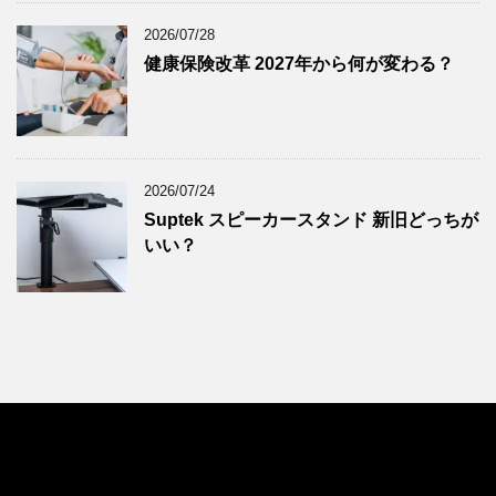
2024年9月
(9)
2024年8月
(9)
2026/07/28
健康保険改革 2027年から何が変わる？
2024年7月
(9)
2024年6月
(7)
2024年5月
(8)
2024年4月
(8)
2026/07/24
2024年3月
(8)
Suptek スピーカースタンド 新旧どっちが
2024年2月
(8)
いい？
2024年1月
(7)
2023年12月
(9)
2023年11月
(8)
2023年10月
(7)
2023年9月
(9)
2023年8月
(6)
2023年7月
(9)
2023年6月
(8)