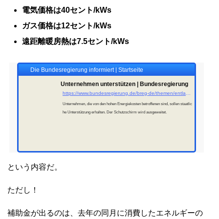
電気価格は40セント/kWs
ガス価格は12セント/kWs
遠距離暖房熱は7.5セント/kWs
Die Bundesregierung informiert | Startseite
Unternehmen unterstützen | Bundesregierung
https://www.bundesregierung.de/breg-de/themen/entlastung-fuer-deutschland/schutzschirm-wirtschaft-2125040
Unternehmen, die von den hohen Energiekosten betroffenen sind, sollen staatlic
he Unterstützung erhalten. Der Schutzschirm wird ausgeweitet.
という内容だ。
ただし！
補助金が出るのは、去年の同月に消費したエネルギーの