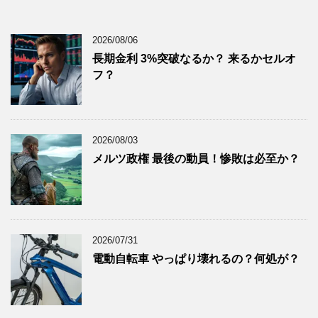
2025年12月
(9)
2025年11月
(12)
2026/08/06
2025年10月
(10)
長期金利 3%突破なるか？ 来るかセルオ
2025年9月
(9)
フ？
2025年8月
(9)
2025年7月
(8)
2025年6月
(9)
2026/08/03
2025年5月
(8)
メルツ政権 最後の動員！惨敗は必至か？
2025年4月
(9)
2025年3月
(9)
2025年2月
(8)
2025年1月
(8)
2026/07/31
2024年12月
(8)
電動自転車 やっぱり壊れるの？何処が？
2024年11月
(8)
2024年10月
(7)