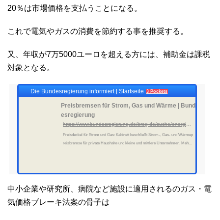
20％は市場価格を支払うことになる。
これで電気やガスの消費を節約する事を推奨する。
又、年収が7万5000ユーロを超える方には、補助金は課税
対象となる。
Die Bundesregierung informiert | Startseite
3 Pockets
Preisbremsen für Strom, Gas und Wärme | Bund
esregierung
https://www.bundesregierung.de/breg-de/suche/energiepreisbremsen-2145728
Preisdeckel für Strom und Gas: Kabinett beschließt Strom-, Gas- und Wärmep
reisbremse für private Haushalte und kleine und mittlere Unternehmen. Mehr z
um Beschluss der Bundesregierung.
中小企業や研究所、病院など施設に適用されるのガス・電
気価格ブレーキ法案の骨子は