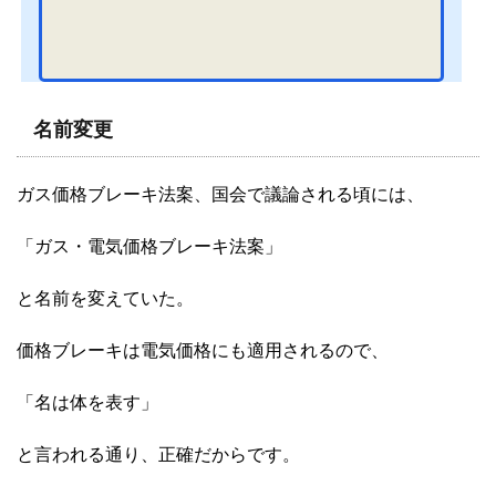
提案したガス価格の上限導入案。その骨子が明らかになったので、紹介し
たい。"Doppelwumms"って何？ドイツ政府はエネルギー危機を克服する案
を"Doppelwumms"と呼んだ。"Wumm"とは大きな衝突 & 爆発音を描写す
る言葉。車が衝突した際、「"Wumm!"という音がして、、。」という風に
使われる。その大きな衝突 & 爆発音が2回続くので、&q...
名前変更
ガス価格ブレーキ法案、国会で議論される頃には、
「ガス・電気価格ブレーキ法案」
と名前を変えていた。
価格ブレーキは電気価格にも適用されるので、
「名は体を表す」
と言われる通り、正確だからです。