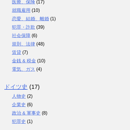
医療、保険
(17)
就職雇用
(10)
恋愛、結婚、離婚
(1)
犯罪・詐欺
(39)
社会保障
(6)
規則、法律
(48)
賃貸
(7)
金銭 & 税金
(10)
電気、ガス
(4)
ドイツ史
(17)
人物史
(2)
企業史
(6)
政治 & 軍事史
(8)
犯罪史
(1)