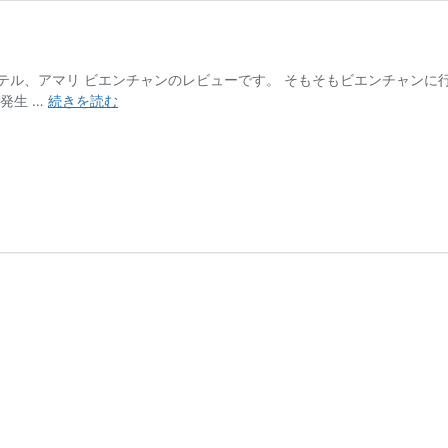
テル、アマリ ビエンチャンのレビューです。 そもそもビエンチャンに
ア
発生 …
続きを読む
マ
リ
ビ
エ
ン
チ
ャ
ン
は
泥
棒
ホ
テ
ル？